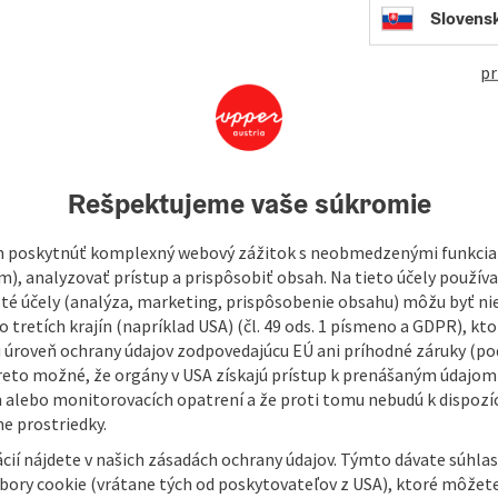
 transfers are also available upon request
Slovens
pr
Rešpektujeme vaše súkromie
 poskytnúť komplexný webový zážitok s neobmedzenými funkciam
m), analyzovať prístup a prispôsobiť obsah. Na tieto účely použí
isté účely (analýza, marketing, prispôsobenie obsahu) môžu byť ni
ou arrive at our place and have taken your luggage to the
 tretích krajín (napríklad USA) (čl. 49 ods. 1 písmeno a GDPR), kto
 the first day’s stage of the Johannesweg in
 úroveň ochrany údajov zodpovedajúcu EÚ ani príhodné záruky (podľ
r supermarket, where you can still buy some snacks for the
reto možné, že orgány v USA získajú prístup k prenášaným údajom
ick you up again in the evening.
 alebo monitorovacích opatrení a že proti tomu nebudú k dispozíc
e prostriedky.
ay’s hike from Pierbach, from where you’ll hike past the
cií nájdete v našich zásadách ochrany údajov. Týmto dávate súhlas
, where we’ll pick you up.
úbory cookie (vrátane tých od poskytovateľov z USA), ktoré môžet