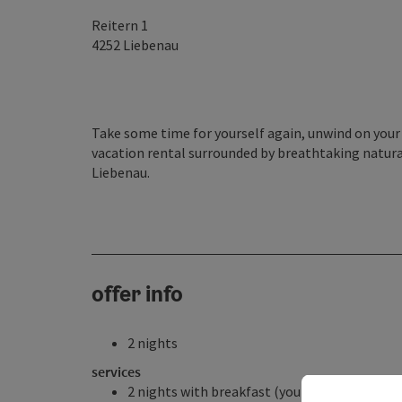
Reitern 1
4252
Liebenau
Take some time for yourself again, unwind on your
vacation rental surrounded by breathtaking natural 
Liebenau.
offer info
2 nights
services
2 nights with breakfast (you can prepare you