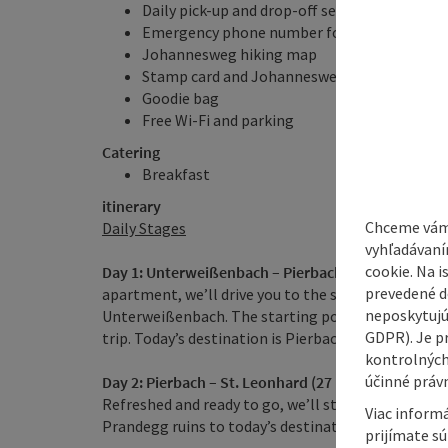
Daily pick-up and drop-off service; individual
Emergency phone number for tired hikers
Johannesweg hiking map
Stamp card and Johannesweg pin
Goodie bag
Free Wi-Fi and parking
Catering
Breakfast
itinerary
Chceme vám
Daily Stages
vyhľadávaní
cookie. Na 
Day 1: Unterweißenbach – Pierbach (29 km)
After y
prevedené do
apartment, we’ll drive you to the starting point of
neposkytujú
Unterweißenbach. The starting point is at the Spa
GDPR). Je p
trip. Today’s destination is Pierbach, where we’ll p
kontrolných
účinné právn
Day 2: Pierbach – St. Leonhard (27 km)
Refreshed and ready to go, we’ll start our second d
Viac informá
Prandegg ruins to today’s destination, St. Leonhard
prijímate s