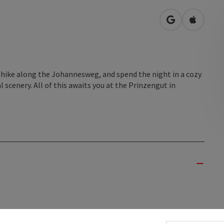
open in Googl
Open in
 hike along the Johannesweg, and spend the night in a cozy
scenery. All of this awaits you at the Prinzengut in
r own breakfast from a well-stocked refrigerator)