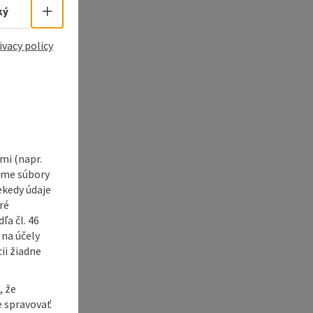
Select language - Open menu
ký
ivacy policy
i (napr.
vame súbory
ekedy údaje
ré
a čl. 46
 na účely
ii žiadne
, že
e spravovať