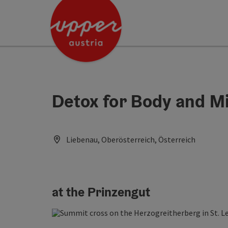
Accesskey
Accesskey
[0]
[2]
Detox for Body and 
Liebenau, Oberösterreich, Österreich
at the Prinzengut