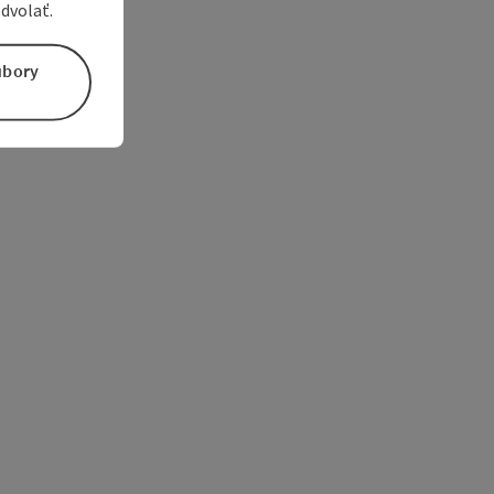
dvolať.
úbory