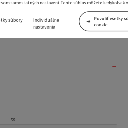
tvom samostatných nastavení. Tento súhlas môžete kedykoľvek o
er breakfast, we’ll drive you to the starting point of the
 Thauerböck schnapps stop awaits you here. Upon request,
Povoliť všetky s
ion, Unterweißenbach.
etky súbory
Individuálne
cookie
nastavenia
to