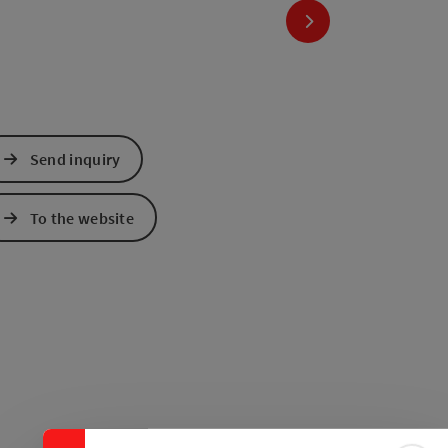
next slide
Send inquiry
To the website
Collapse banner