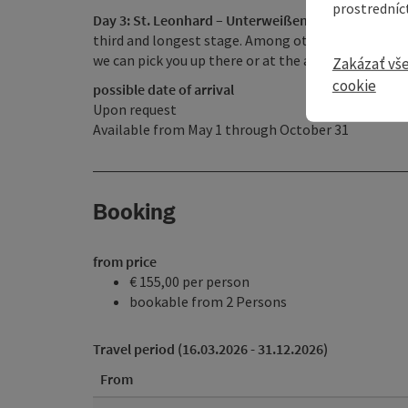
prostredníc
Day 3: St. Leonhard – Unterweißenbach (31 km)
Aft
third and longest stage. Among other things, the
we can pick you up there or at the actual destinat
Zakázať vš
cookie
possible date of arrival
Upon request
Available from May 1 through October 31
Booking
from price
€ 155,00 per person
bookable from 2 Persons
Travel period (16.03.2026 - 31.12.2026)
From