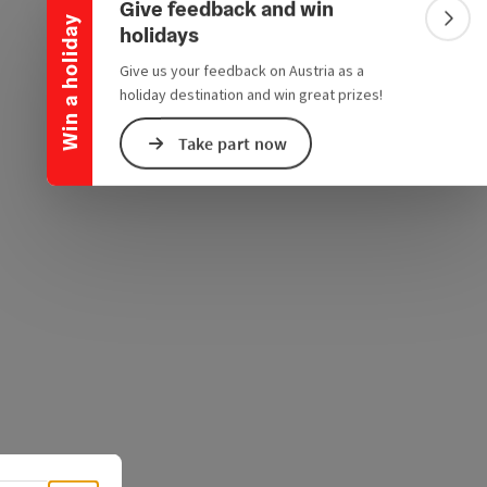
Give feedback and win
Win a holiday
Colla
holidays
e Maps
 Apple Maps
Give us your feedback on Austria as a
holiday destination and win great prizes!
Take part now