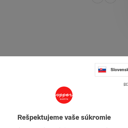
open in Googl
Open in
uest room, family atmosphere and a chef who spoils with
king.
Slovens
pr
Rešpektujeme vaše súkromie