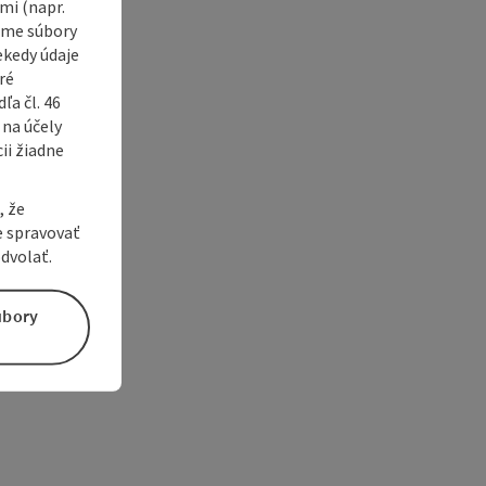
i (napr.
vame súbory
ekedy údaje
ré
a čl. 46
 na účely
ii žiadne
, že
e spravovať
dvolať.
úbory