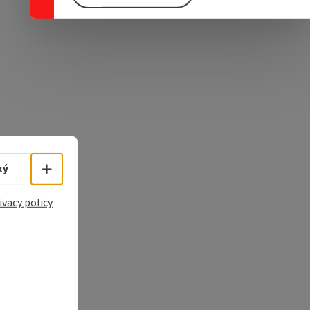
e Maps
 Apple Maps
Select language - Open menu
ký
ivacy policy