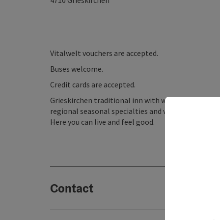
4710
Grieskirchen
Vitalwelt vouchers are accepted.
Buses welcome.
Credit cards are accepted.
Grieskirchen traditional inn with wood-paneled g
regional seasonal specialties and varied home coo
Here you can live and feel good.
Contact