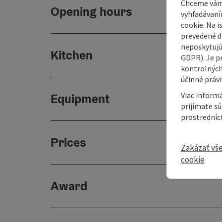
Chceme vám
Opening hours
vyhľadávaní
cookie. Na 
prevedené do
neposkytujú
Kitchen
GDPR). Je p
kontrolných
účinné právn
Viac informá
Equipment
prijímate s
prostredníc
Prices
Zakázať vš
cookie
Award