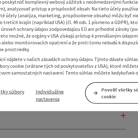
 poskytnúť komplexný webový zážitok s neobmedzenými funkciam
m), analyzovať prístup a prispôsobiť obsah. Na tieto účely použí
isté účely (analýza, marketing, prispôsobenie obsahu) môžu byť ni
 tretích krajín (napríklad USA) (čl. 49 ods. 1 písmeno a GDPR), kto
 úroveň ochrany údajov zodpovedajúcu EÚ ani príhodné záruky (podľ
reto možné, že orgány v USA získajú prístup k prenášaným údajom
 alebo monitorovacích opatrení a že proti tomu nebudú k dispozíc
e prostriedky.
cií nájdete v našich zásadách ochrany údajov. Týmto dávate súhlas
úbory cookie (vrátane tých od poskytovateľov z USA), ktoré môžet
tvom samostatných nastavení. Tento súhlas môžete kedykoľvek o
Povoliť všetky s
etky súbory
Individuálne
cookie
nastavenia