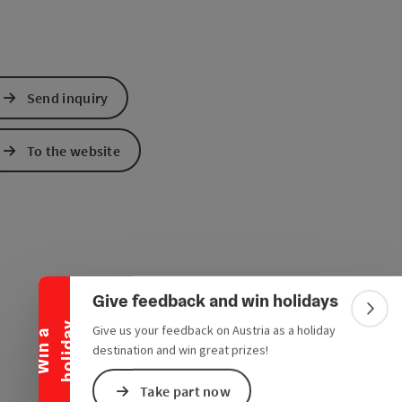
Send inquiry
To the website
Collapse banner
Give feedback and win holidays
Colla
y
Give us your feedback on Austria as a holiday
W
i
n
a
h
o
l
i
d
a
destination and win great prizes!
Take part now