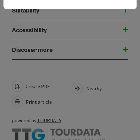
Suitability
Accessibility
Discover more
Create PDF
Nearby
Print article
powered by
TOURDATA