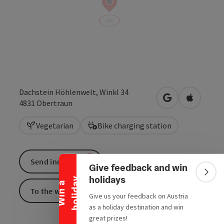
Dachstein Höhlenwelt, Winkl 34
open in Google
Open in 
4831
Obertraun
Vegetarian
Bike charging station
Collapse banner
Send inquiry
Give feedback and win
Colla
holidays
y
W
i
n
a
h
o
l
i
d
a
To the website
Give us your feedback on Austria
as a holiday destination and win
great prizes!