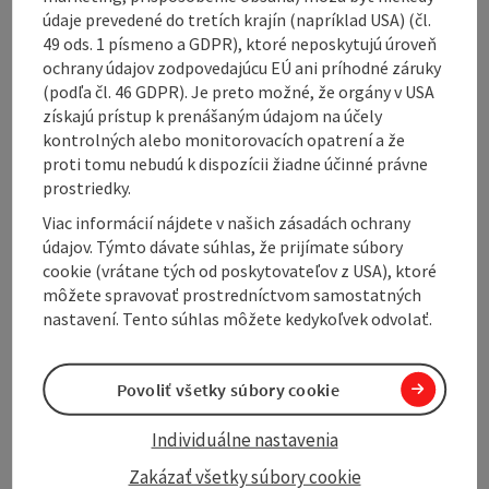
údaje prevedené do tretích krajín (napríklad USA) (čl.
49 ods. 1 písmeno a GDPR), ktoré neposkytujú úroveň
ochrany údajov zodpovedajúcu EÚ ani príhodné záruky
(podľa čl. 46 GDPR). Je preto možné, že orgány v USA
Contact
získajú prístup k prenášaným údajom na účely
kontrolných alebo monitorovacích opatrení a že
proti tomu nebudú k dispozícii žiadne účinné právne
Opening hours
prostriedky.
Viac informácií nájdete v našich zásadách ochrany
údajov. Týmto dávate súhlas, že prijímate súbory
Kitchen
cookie (vrátane tých od poskytovateľov z USA), ktoré
môžete spravovať prostredníctvom samostatných
Equipment
nastavení. Tento súhlas môžete kedykoľvek odvolať.
Prices
Povoliť všetky súbory cookie
Individuálne nastavenia
Arrival
Zakázať všetky súbory cookie