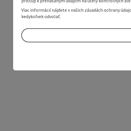
prístup k prenášaným údajom na účely kontrolných aleb
Viac informácií nájdete v našich zásadách ochrany úda
kedykoľvek odvolať.