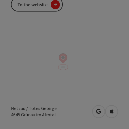
To the website
Hetzau / Totes Gebirge
open in Googl
Open in
4645
Grünau im Almtal