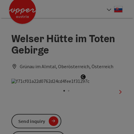
Accesskey
Accesskey
[0]
[2]
Slove
Select
Welser Hütte im Toten
Gebirge
Grünau im Almtal, Oberösterreich, Österreich
Open copyright
next sl
Send inquiry