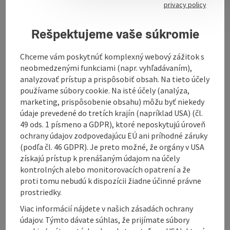
privacy policy
Contact
Rešpektujeme vaše súkromie
Chceme vám poskytnúť komplexný webový zážitok s
Opening hours
neobmedzenými funkciami (napr. vyhľadávaním),
analyzovať prístup a prispôsobiť obsah. Na tieto účely
používame súbory cookie. Na isté účely (analýza,
Kitchen
marketing, prispôsobenie obsahu) môžu byť niekedy
údaje prevedené do tretích krajín (napríklad USA) (čl.
49 ods. 1 písmeno a GDPR), ktoré neposkytujú úroveň
Equipment
ochrany údajov zodpovedajúcu EÚ ani príhodné záruky
(podľa čl. 46 GDPR). Je preto možné, že orgány v USA
získajú prístup k prenášaným údajom na účely
Prices
kontrolných alebo monitorovacích opatrení a že
proti tomu nebudú k dispozícii žiadne účinné právne
Arrival
prostriedky.
Viac informácií nájdete v našich zásadách ochrany
údajov. Týmto dávate súhlas, že prijímate súbory
Suitability