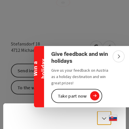
Collapse banner
Stefansdorf 18
open in Google
Open in 
4712
Michaelnbach
Give feedback and win
Colla
holidays
y
W
i
n
a
h
o
l
i
d
a
Give us your feedback on Austria
Send inquiry
as a holiday destination and win
great prizes!
To the website
Take part now
Austrian cuisine
Slove
Select