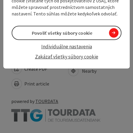
cookie (vrátane tých od poskytovateľov z USA), ktoré
môžete spravovať prostredníctvom samostatných
nastavení. Tento súhlas môžete kedykoľvek odvolať.
Accessibility
Povoliť všetky súbory cookie
Discover more
Individuálne nastavenia
Zakázať všetky súbory cookie
Create PDF
Nearby
Print article
powered by
TOURDATA