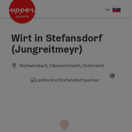
Accesskey
Accesskey
[0]
[2]
Slove
Select
Wirt in Stefansdorf
(Jungreitmeyr)
Michaelnbach, Oberösterreich, Österreich
Open co