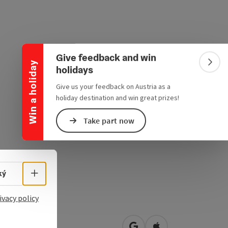
Collapse banner
Give feedback and win
Win a holiday
Colla
holidays
Give us your feedback on Austria as a
holiday destination and win great prizes!
Take part now
Select language - Open menu
ký
ivacy policy
pfmühl 1