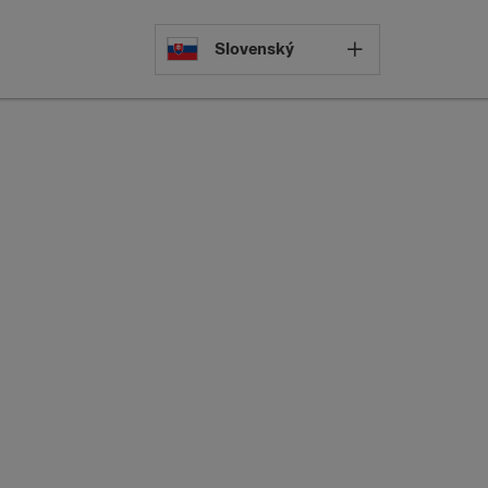
Select languag
Slovenský