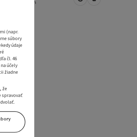
open in Google Maps
Open in Apple Map
1
Dorf an der Pram
i (napr.
vame súbory
ekedy údaje
ré
a čl. 46
 na účely
ii žiadne
, že
e spravovať
dvolať.
úbory