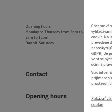
Chceme vám
Opening hours:
vyhľadávaní
Monday to Thursday from 3pm to midnightFriday f
cookie. Na 
9am to 12pm
prevedené do
Day off: Saturday
neposkytujú
GDPR). Je p
kontrolných
účinné právn
Viac informá
Contact
prijímate s
prostredníc
Opening hours
Zakázať vš
cookie