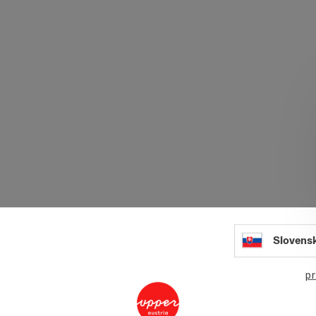
Slovens
pr
Kum