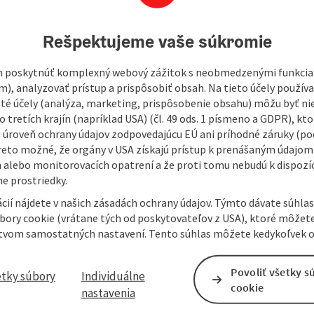
475
Rešpektujeme vaše súkromie
 poskytnúť komplexný webový zážitok s neobmedzenými funkciam
m), analyzovať prístup a prispôsobiť obsah. Na tieto účely použí
rom 10am to midnightSundays and public holidays from
isté účely (analýza, marketing, prispôsobenie obsahu) môžu byť ni
 tretích krajín (napríklad USA) (čl. 49 ods. 1 písmeno a GDPR), kto
 úroveň ochrany údajov zodpovedajúcu EÚ ani príhodné záruky (podľ
reto možné, že orgány v USA získajú prístup k prenášaným údajom
 alebo monitorovacích opatrení a že proti tomu nebudú k dispozíc
e prostriedky.
cií nájdete v našich zásadách ochrany údajov. Týmto dávate súhlas
úbory cookie (vrátane tých od poskytovateľov z USA), ktoré môžet
tvom samostatných nastavení. Tento súhlas môžete kedykoľvek o
Povoliť všetky s
etky súbory
Individuálne
cookie
nastavenia