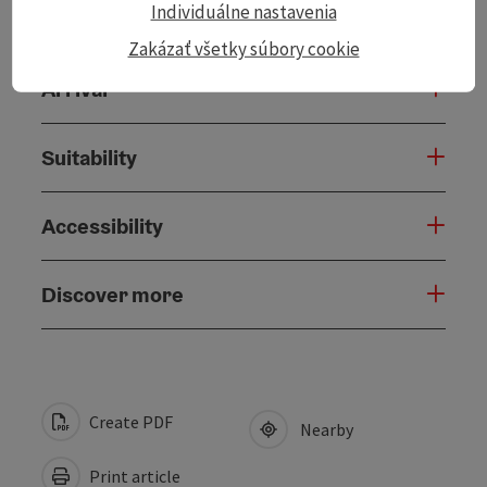
Individuálne nastavenia
Prices
Zakázať všetky súbory cookie
Arrival
Suitability
Accessibility
Discover more
Create PDF
Nearby
Print article