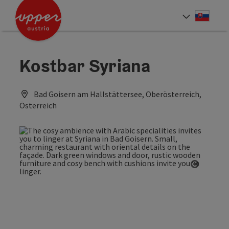
Accesskey
Accesskey
[0]
[2]
Slove
Select
Kostbar Syriana
Bad Goisern am Hallstättersee, Oberösterreich,
Österreich
Open co