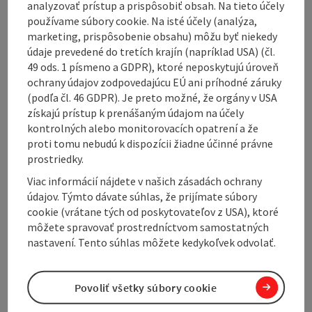
analyzovať prístup a prispôsobiť obsah. Na tieto účely
používame súbory cookie. Na isté účely (analýza,
If you’d like to broaden your culinary horizons on the
marketing, prispôsobenie obsahu) môžu byť niekedy
weekend, enjoy ...
údaje prevedené do tretích krajín (napríklad USA) (čl.
Display complete description
49 ods. 1 písmeno a GDPR), ktoré neposkytujú úroveň
ochrany údajov zodpovedajúcu EÚ ani príhodné záruky
(podľa čl. 46 GDPR). Je preto možné, že orgány v USA
získajú prístup k prenášaným údajom na účely
kontrolných alebo monitorovacích opatrení a že
proti tomu nebudú k dispozícii žiadne účinné právne
Contact
prostriedky.
Viac informácií nájdete v našich zásadách ochrany
Opening hours
údajov. Týmto dávate súhlas, že prijímate súbory
cookie (vrátane tých od poskytovateľov z USA), ktoré
môžete spravovať prostredníctvom samostatných
Kitchen
nastavení. Tento súhlas môžete kedykoľvek odvolať.
Equipment
Povoliť všetky súbory cookie