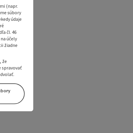
i (napr.
vame súbory
ekedy údaje
ré
a čl. 46
 na účely
ii žiadne
, že
e spravovať
dvolať.
úbory