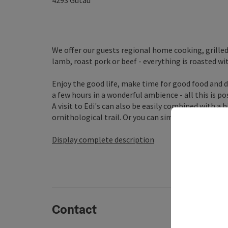
4293
Gutau
We offer our guests regional home cooking, grille
lamb, roast pork or beef - everything is roasted w
Enjoy the good life, make time for good food and dr
a few hours in a wonderful ambience - all this is po
A visit to Edi's can also be easily combined with a 
ornithological trail. Or you can simply enjoy an exclu
Display complete description
Contact