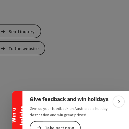
Send inquiry
To the website
Collapse banner
Give feedback and win holidays
Colla
y
Give us your feedback on Austria as a holiday
W
i
n
a
h
o
l
i
d
a
destination and win great prizes!
Take part now