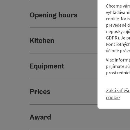
Chceme vám
vyhľadávaní
Opening hours
cookie. Na 
prevedené do
neposkytujú
GDPR). Je p
Kitchen
kontrolných
účinné právn
Viac informá
Equipment
prijímate s
prostredníc
Prices
Zakázať vš
cookie
Award