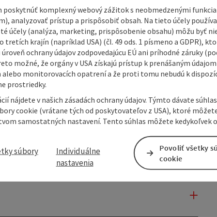
 poskytnúť komplexný webový zážitok s neobmedzenými funkciam
m), analyzovať prístup a prispôsobiť obsah. Na tieto účely použí
isté účely (analýza, marketing, prispôsobenie obsahu) môžu byť ni
 tretích krajín (napríklad USA) (čl. 49 ods. 1 písmeno a GDPR), kto
 úroveň ochrany údajov zodpovedajúcu EÚ ani príhodné záruky (podľ
reto možné, že orgány v USA získajú prístup k prenášaným údajom
 alebo monitorovacích opatrení a že proti tomu nebudú k dispozíc
e prostriedky.
cií nájdete v našich zásadách ochrany údajov. Týmto dávate súhlas
úbory cookie (vrátane tých od poskytovateľov z USA), ktoré môžet
tvom samostatných nastavení. Tento súhlas môžete kedykoľvek o
Povoliť všetky s
etky súbory
Individuálne
cookie
nastavenia