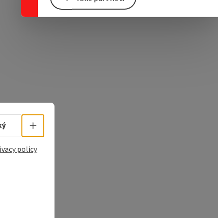
e Maps
 Apple Maps
Select language - Open menu
ký
ivacy policy