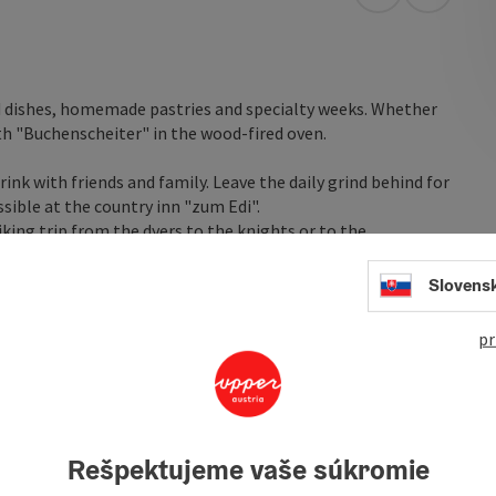
open in Googl
Open in
d dishes, homemade pastries and specialty weeks. Whether
ith "Buchenscheiter" in the wood-fired oven.
ink with friends and family. Leave the daily grind behind for
ssible at the country inn "zum Edi".
hiking trip from the dyers to the knights or to the
sive surprise ...
Slovens
pr
Rešpektujeme vaše súkromie