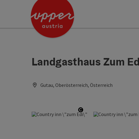
Accesskey
Accesskey
[0]
[2]
Landgasthaus Zum Ed
Gutau, Oberösterreich, Österreich
Open copyright