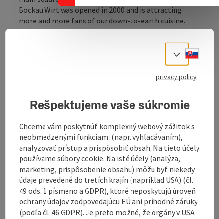
Bockau Wirt was opened in 2000 and is attracting
more and more fans of our down-to-earth cuisine.
Choose from our extensive menu, exquisite wines or
homemade cider. Hot meals all day. Let us spoil you
Slove
after work or after a hike. The popular water hiking
Select
trail leads right past our house.
There is room for 60 people in the parlour and for 40
privacy policy
people in the closed parlour - ideal for christenings,
birthday ...
Rešpektujeme vaše súkromie
Display complete description
Chceme vám poskytnúť komplexný webový zážitok s
neobmedzenými funkciami (napr. vyhľadávaním),
analyzovať prístup a prispôsobiť obsah. Na tieto účely
používame súbory cookie. Na isté účely (analýza,
marketing, prispôsobenie obsahu) môžu byť niekedy
Contact
údaje prevedené do tretích krajín (napríklad USA) (čl.
49 ods. 1 písmeno a GDPR), ktoré neposkytujú úroveň
ochrany údajov zodpovedajúcu EÚ ani príhodné záruky
Opening hours
(podľa čl. 46 GDPR). Je preto možné, že orgány v USA