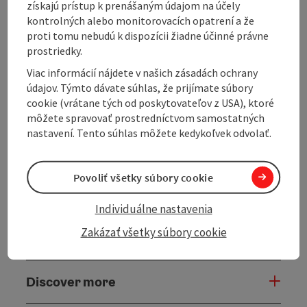
získajú prístup k prenášaným údajom na účely
kontrolných alebo monitorovacích opatrení a že
Kitchen
proti tomu nebudú k dispozícii žiadne účinné právne
prostriedky.
Equipment
Viac informácií nájdete v našich zásadách ochrany
údajov. Týmto dávate súhlas, že prijímate súbory
cookie (vrátane tých od poskytovateľov z USA), ktoré
Prices
môžete spravovať prostredníctvom samostatných
nastavení. Tento súhlas môžete kedykoľvek odvolať.
Arrival
Povoliť všetky súbory cookie
Suitability
Individuálne nastavenia
Zakázať všetky súbory cookie
Accessibility
Discover more