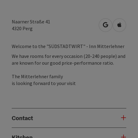
Naarner Straße 41
open in Googl
Open in
4320
Perg
Welcome to the "SÜDSTADTWIRT" - Inn Mitterlehner
We have rooms for every occasion (20-240 people) and
are known for our good price-performance ratio.
The Mitterlehner family
is looking forward to your visit
Contact
Kitchen