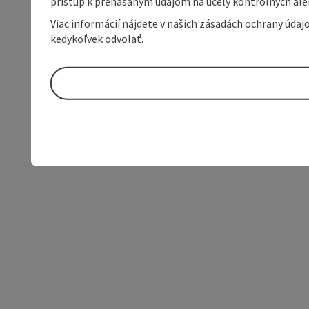
prístup k prenášaným údajom na účely kontrolných aleb
Viac informácií nájdete v našich zásadách ochrany úda
kedykoľvek odvolať.