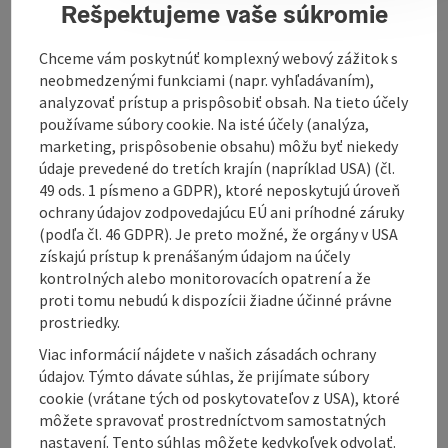
Rešpektujeme vaše súkromie
Chceme vám poskytnúť komplexný webový zážitok s
Contact
neobmedzenými funkciami (napr. vyhľadávaním),
analyzovať prístup a prispôsobiť obsah. Na tieto účely
používame súbory cookie. Na isté účely (analýza,
Opening hours
marketing, prispôsobenie obsahu) môžu byť niekedy
údaje prevedené do tretích krajín (napríklad USA) (čl.
49 ods. 1 písmeno a GDPR), ktoré neposkytujú úroveň
Equipment
ochrany údajov zodpovedajúcu EÚ ani príhodné záruky
(podľa čl. 46 GDPR). Je preto možné, že orgány v USA
získajú prístup k prenášaným údajom na účely
Prices
kontrolných alebo monitorovacích opatrení a že
proti tomu nebudú k dispozícii žiadne účinné právne
prostriedky.
Arrival
Viac informácií nájdete v našich zásadách ochrany
údajov. Týmto dávate súhlas, že prijímate súbory
Suitability
cookie (vrátane tých od poskytovateľov z USA), ktoré
môžete spravovať prostredníctvom samostatných
nastavení. Tento súhlas môžete kedykoľvek odvolať.