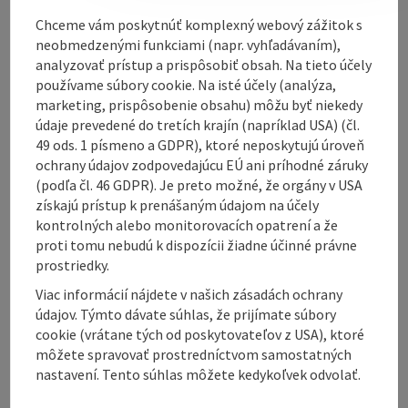
Contact
Chceme vám poskytnúť komplexný webový zážitok s
neobmedzenými funkciami (napr. vyhľadávaním),
analyzovať prístup a prispôsobiť obsah. Na tieto účely
Opening hours
používame súbory cookie. Na isté účely (analýza,
marketing, prispôsobenie obsahu) môžu byť niekedy
údaje prevedené do tretích krajín (napríklad USA) (čl.
Equipment
49 ods. 1 písmeno a GDPR), ktoré neposkytujú úroveň
ochrany údajov zodpovedajúcu EÚ ani príhodné záruky
(podľa čl. 46 GDPR). Je preto možné, že orgány v USA
Prices
získajú prístup k prenášaným údajom na účely
kontrolných alebo monitorovacích opatrení a že
proti tomu nebudú k dispozícii žiadne účinné právne
Arrival
prostriedky.
Viac informácií nájdete v našich zásadách ochrany
Suitability
údajov. Týmto dávate súhlas, že prijímate súbory
cookie (vrátane tých od poskytovateľov z USA), ktoré
môžete spravovať prostredníctvom samostatných
Accessibility
nastavení. Tento súhlas môžete kedykoľvek odvolať.