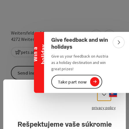
Collapse banner
Weitersfelden 14
Give feedback and win
open in Google
Open in 
4272
Weitersfelden
Colla
holidays
y
W
i
n
a
h
o
l
i
d
a
pets allowed
Give us your feedback on Austria
as a holiday destination and win
great prizes!
Send inquiry
Take part now
Slove
Select
Contact: Rita Hennerbichler Weitersfelden No. 14
4272 Weitersfelden Tel.: 07952/6203
privacy policy
Rešpektujeme vaše súkromie