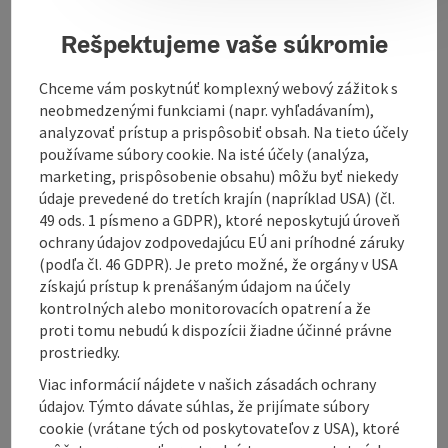
opportunity to enjoy the beautiful weather.
Rešpektujeme vaše súkromie
Chceme vám poskytnúť komplexný webový zážitok s
neobmedzenými funkciami (napr. vyhľadávaním),
analyzovať prístup a prispôsobiť obsah. Na tieto účely
Contact
používame súbory cookie. Na isté účely (analýza,
marketing, prispôsobenie obsahu) môžu byť niekedy
údaje prevedené do tretích krajín (napríklad USA) (čl.
Opening hours
49 ods. 1 písmeno a GDPR), ktoré neposkytujú úroveň
ochrany údajov zodpovedajúcu EÚ ani príhodné záruky
(podľa čl. 46 GDPR). Je preto možné, že orgány v USA
Equipment
získajú prístup k prenášaným údajom na účely
kontrolných alebo monitorovacích opatrení a že
Prices
proti tomu nebudú k dispozícii žiadne účinné právne
prostriedky.
Viac informácií nájdete v našich zásadách ochrany
Arrival
údajov. Týmto dávate súhlas, že prijímate súbory
cookie (vrátane tých od poskytovateľov z USA), ktoré