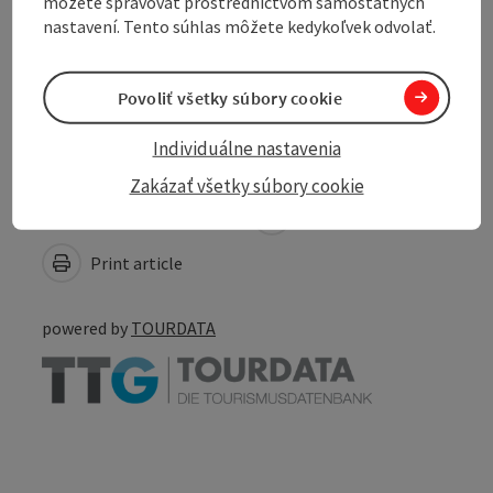
môžete spravovať prostredníctvom samostatných
Suitability
nastavení. Tento súhlas môžete kedykoľvek odvolať.
Accessibility
Povoliť všetky súbory cookie
Individuálne nastavenia
Zakázať všetky súbory cookie
Create PDF
Nearby
Print article
powered by
TOURDATA