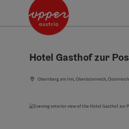
Accesskey
Accesskey
[0]
[2]
Hotel Gasthof zur Pos
Obernberg am Inn, Oberösterreich, Österreich