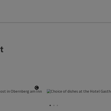
t
Open copyright