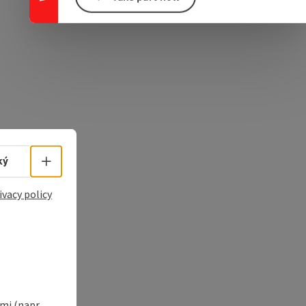
e Maps
 Apple Maps
Select language - Open menu
ký
ivacy policy
i (napr.