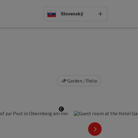
Select languag
Slovenský
Garden / Patio
Open copyright
next slide