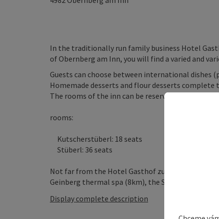
4982
Obernberg am Inn
In the traditionally run family business Hotel Gast
of Obernberg am Inn, you will find a varied and vari
Guests can choose between international dishes (pi
Homemade desserts and flour desserts complete th
The rooms of the inn can be reserved for festive oc
rooms:
Kutscherstüberl: 18 seats
Stüberl: 36 seats
Not far from the Hotel Gasthof zur Post you will fi
Geinberg thermal spa (8km), the Stift Reichersber
Display complete description
Chceme vám