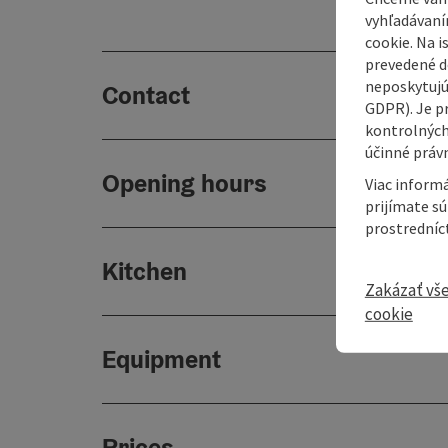
vyhľadávaní
cookie. Na 
prevedené do
neposkytujú
Contact
GDPR). Je p
kontrolných
účinné právn
Opening hours
Viac informá
prijímate s
prostredníc
Kitchen
Zakázať vš
cookie
Equipment
Prices