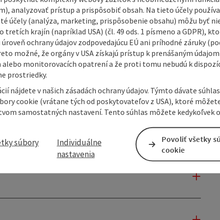
m), analyzovať prístup a prispôsobiť obsah. Na tieto účely použí
isté účely (analýza, marketing, prispôsobenie obsahu) môžu byť ni
 tretích krajín (napríklad USA) (čl. 49 ods. 1 písmeno a GDPR), kto
 úroveň ochrany údajov zodpovedajúcu EÚ ani príhodné záruky (podľ
reto možné, že orgány v USA získajú prístup k prenášaným údajom
 alebo monitorovacích opatrení a že proti tomu nebudú k dispozíc
e prostriedky.
cií nájdete v našich zásadách ochrany údajov. Týmto dávate súhlas
úbory cookie (vrátane tých od poskytovateľov z USA), ktoré môžet
tvom samostatných nastavení. Tento súhlas môžete kedykoľvek o
Povoliť všetky s
etky súbory
Individuálne
cookie
nastavenia