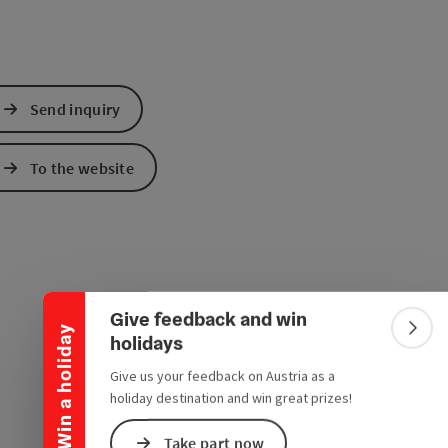
Send inquiry
To the website
Collapse banner
Give feedback and win
Win a holiday
Colla
holidays
Give us your feedback on Austria as a
holiday destination and win great prizes!
Take part now