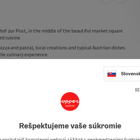
open in Googl
Open in
hof zur Post, in the middle of the beautiful market square
ed cuisine.
zza and pasta), local creations and typical Austrian dishes.
e culinary experience.
casions.
Slovens
pr
nd many excursion and leisure activities, such as the
g (4km) and numerous ...
Rešpektujeme vaše súkromie
 poskytnúť komplexný webový zážitok s neobmedzenými funkciam