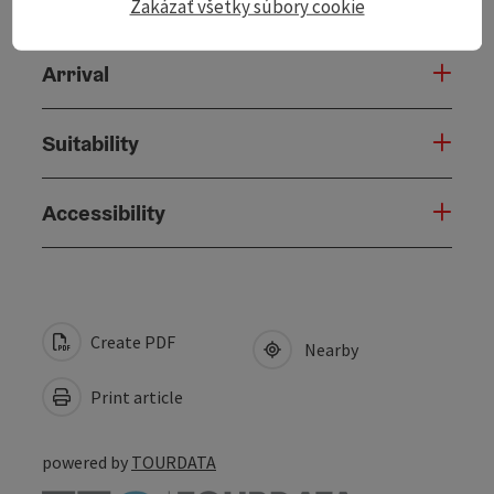
Prices
Zakázať všetky súbory cookie
Arrival
Suitability
Accessibility
Create PDF
Nearby
Print article
powered by
TOURDATA