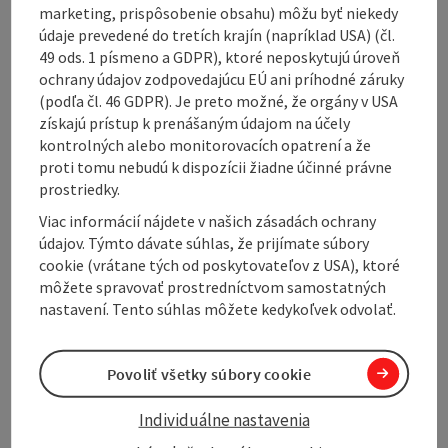
marketing, prispôsobenie obsahu) môžu byť niekedy
Hikes ...
údaje prevedené do tretích krajín (napríklad USA) (čl.
49 ods. 1 písmeno a GDPR), ktoré neposkytujú úroveň
Display complete description
ochrany údajov zodpovedajúcu EÚ ani príhodné záruky
(podľa čl. 46 GDPR). Je preto možné, že orgány v USA
získajú prístup k prenášaným údajom na účely
kontrolných alebo monitorovacích opatrení a že
proti tomu nebudú k dispozícii žiadne účinné právne
prostriedky.
Contact
Viac informácií nájdete v našich zásadách ochrany
údajov. Týmto dávate súhlas, že prijímate súbory
Opening hours
cookie (vrátane tých od poskytovateľov z USA), ktoré
môžete spravovať prostredníctvom samostatných
nastavení. Tento súhlas môžete kedykoľvek odvolať.
Kitchen
Povoliť všetky súbory cookie
Equipment
Individuálne nastavenia