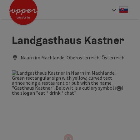
Accesskey
Accesskey
[0]
[2]
Slove
Select
Landgasthaus Kastner
Naarn im Machlande, Oberösterreich, Österreich
Open co