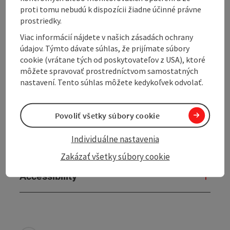
proti tomu nebudú k dispozícii žiadne účinné právne
Equipment
prostriedky.
Viac informácií nájdete v našich zásadách ochrany
Prices
údajov. Týmto dávate súhlas, že prijímate súbory
cookie (vrátane tých od poskytovateľov z USA), ktoré
môžete spravovať prostredníctvom samostatných
Award
nastavení. Tento súhlas môžete kedykoľvek odvolať.
Arrival
Povoliť všetky súbory cookie
Individuálne nastavenia
Suitability
Zakázať všetky súbory cookie
Accessibility