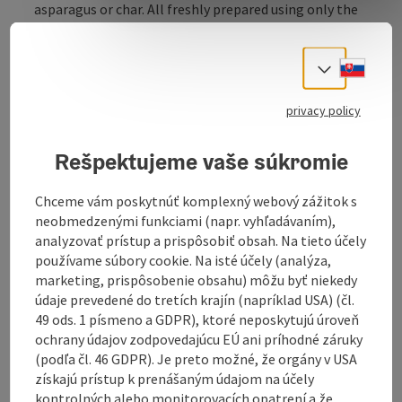
asparagus or char. All freshly prepared using only the
best ingredients from the Salzkammergut region.
Slove
Select
privacy policy
Rešpektujeme vaše súkromie
Chceme vám poskytnúť komplexný webový zážitok s
neobmedzenými funkciami (napr. vyhľadávaním),
analyzovať prístup a prispôsobiť obsah. Na tieto účely
Contact
používame súbory cookie. Na isté účely (analýza,
marketing, prispôsobenie obsahu) môžu byť niekedy
údaje prevedené do tretích krajín (napríklad USA) (čl.
Opening hours
49 ods. 1 písmeno a GDPR), ktoré neposkytujú úroveň
ochrany údajov zodpovedajúcu EÚ ani príhodné záruky
(podľa čl. 46 GDPR). Je preto možné, že orgány v USA
Kitchen
získajú prístup k prenášaným údajom na účely
kontrolných alebo monitorovacích opatrení a že