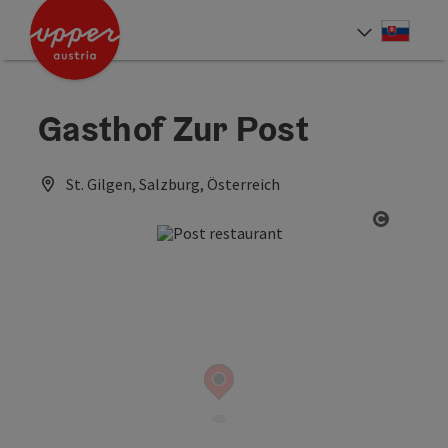
Accesskey
Accesskey
[0]
[2]
Slove
Select
Gasthof Zur Post
St. Gilgen, Salzburg, Österreich
Open co