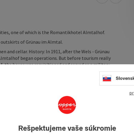
open in Googl
Open in
ties, one of which is the Romantikhotel Almtalhof.
outskirts of Grünau im Almtal.
en and cellar. History: In 1911, after the Wels - Grünau
 Almtalhof began operations. But before tourism really
, the house was requisitioned and served as a military
ction as a hotel-restaurant for barely two decades, ...
Slovens
pr
Rešpektujeme vaše súkromie