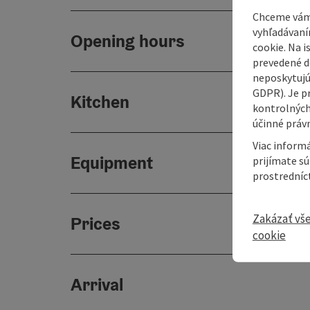
Chceme vám
vyhľadávaní
Opening hours
cookie. Na 
prevedené do
neposkytujú
GDPR). Je p
Kitchen
kontrolných
účinné právn
Viac informá
Equipment
prijímate s
prostredníc
Zakázať vš
Prices
cookie
Arrival