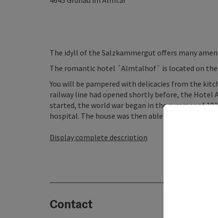
4645
Grünau im Almtal
The idyll of the Salzkammergut offers many ameni
The romantic hotel ´Almtalhof´ is located on the 
You will be pampered with delicacies from the kitch
railway line had opened shortly before, the Hotel
started, the world war began in the summer of 1914
hospital. The house was then able to fulfill its fun
Display complete description
Contact