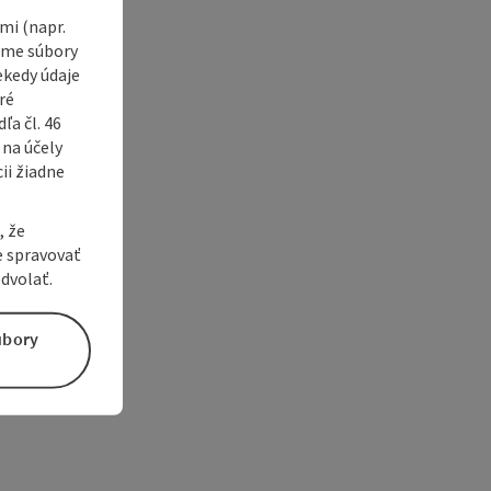
i (napr.
vame súbory
ekedy údaje
ré
a čl. 46
 na účely
ii žiadne
, že
e spravovať
dvolať.
úbory