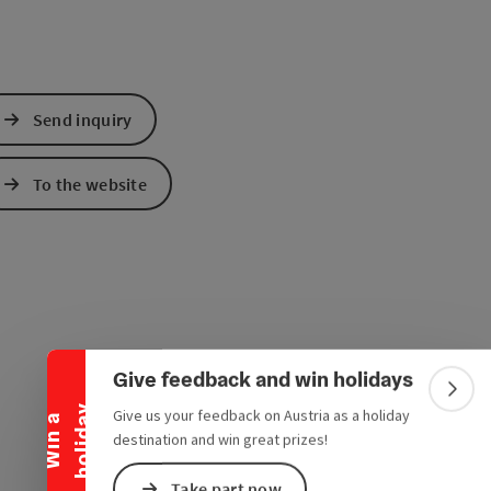
Send inquiry
To the website
Collapse banner
Give feedback and win holidays
Colla
y
Give us your feedback on Austria as a holiday
W
i
n
a
h
o
l
i
d
a
destination and win great prizes!
Take part now