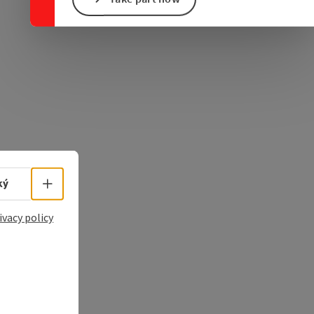
e Maps
 Apple Maps
Select language - Open menu
ký
ivacy policy