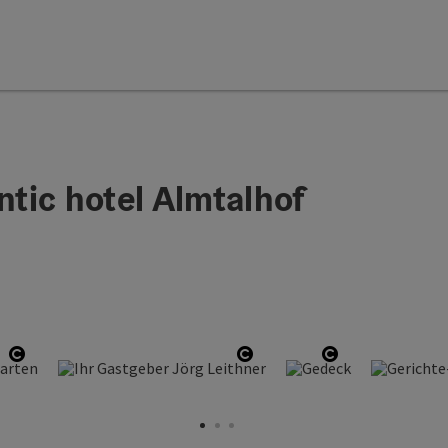
tic hotel Almtalhof
ight
Open copyright
Open copyright
Open copyrig