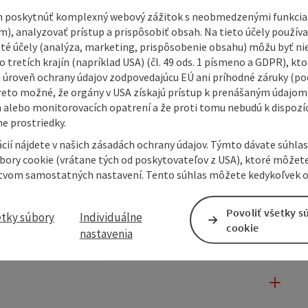
 poskytnúť komplexný webový zážitok s neobmedzenými funkciam
m), analyzovať prístup a prispôsobiť obsah. Na tieto účely použí
isté účely (analýza, marketing, prispôsobenie obsahu) môžu byť ni
 tretích krajín (napríklad USA) (čl. 49 ods. 1 písmeno a GDPR), kto
 úroveň ochrany údajov zodpovedajúcu EÚ ani príhodné záruky (podľ
reto možné, že orgány v USA získajú prístup k prenášaným údajom
 alebo monitorovacích opatrení a že proti tomu nebudú k dispozíc
e prostriedky.
cií nájdete v našich zásadách ochrany údajov. Týmto dávate súhlas
úbory cookie (vrátane tých od poskytovateľov z USA), ktoré môžet
tvom samostatných nastavení. Tento súhlas môžete kedykoľvek o
Povoliť všetky s
etky súbory
Individuálne
cookie
nastavenia