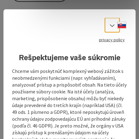
Our hotel-restaurant is situated in a very quiet
Slove
Select
location by the Ampflwang stream, close to our
famous equestrian centre.
privacy policy
We offer you our lovingly designed restaurant with
well-known excellent cuisine, our Mexican fireplace
Rešpektujeme vaše súkromie
parlour as well as bar and sauna. The cosy comfort
rooms are well equipped with WC, shower or bath,
telephone, radio, satellite TV and some have a
Chceme vám poskytnúť komplexný webový zážitok s
balcony.
neobmedzenými funkciami (napr. vyhľadávaním),
analyzovať prístup a prispôsobiť obsah. Na tieto účely
používame súbory cookie. Na isté účely (analýza,
marketing, prispôsobenie obsahu) môžu byť niekedy
údaje prevedené do tretích krajín (napríklad USA) (čl.
Contact
49 ods. 1 písmeno a GDPR), ktoré neposkytujú úroveň
ochrany údajov zodpovedajúcu EÚ ani príhodné záruky
(podľa čl. 46 GDPR). Je preto možné, že orgány v USA
Opening hours
získajú prístup k prenášaným údajom na účely