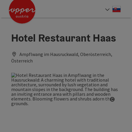
Accesskey
Accesskey
[0]
[2]
Slove
Select
Hotel Restaurant Haas
Ampflwang im Hausruckwald, Oberösterreich,
Österreich
Open co