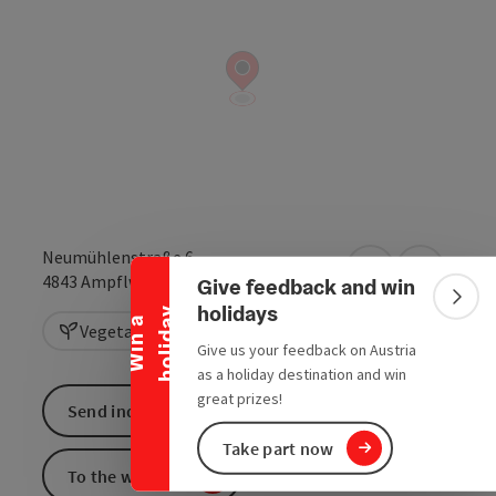
Collapse banner
Neumühlenstraße 6
open in Google
Open in 
4843
Ampflwang im Hausruckwald
Give feedback and win
Colla
holidays
y
W
i
n
a
h
o
l
i
d
a
Vegetarian
Give us your feedback on Austria
as a holiday destination and win
great prizes!
Send inquiry
Take part now
To the website