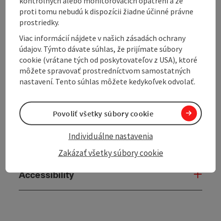
kontrolných alebo monitorovacích opatrení a že
proti tomu nebudú k dispozícii žiadne účinné právne
Kitchen
prostriedky.
Viac informácií nájdete v našich zásadách ochrany
Equipment
údajov. Týmto dávate súhlas, že prijímate súbory
cookie (vrátane tých od poskytovateľov z USA), ktoré
môžete spravovať prostredníctvom samostatných
Prices
nastavení. Tento súhlas môžete kedykoľvek odvolať.
Arrival
Povoliť všetky súbory cookie
Individuálne nastavenia
Suitability
Zakázať všetky súbory cookie
Accessibility