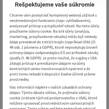
Rešpektujeme vaše súkromie
Let us convince you of our unmistakable character 6
days a week.
Chceme vám poskytnúť komplexný webový zážitok s
neobmedzenými funkciami (napr. vyhľadávaním),
analyzovať prístup a prispôsobiť obsah. Na tieto účely
používame súbory cookie. Na isté účely (analýza,
marketing, prispôsobenie obsahu) môžu byť niekedy
Contact
údaje prevedené do tretích krajín (napríklad USA) (čl.
49 ods. 1 písmeno a GDPR), ktoré neposkytujú úroveň
Opening hours
ochrany údajov zodpovedajúcu EÚ ani príhodné záruky
(podľa čl. 46 GDPR). Je preto možné, že orgány v USA
získajú prístup k prenášaným údajom na účely
Kitchen
kontrolných alebo monitorovacích opatrení a že
proti tomu nebudú k dispozícii žiadne účinné právne
prostriedky.
Equipment
Viac informácií nájdete v našich zásadách ochrany
údajov. Týmto dávate súhlas, že prijímate súbory
cookie (vrátane tých od poskytovateľov z USA), ktoré
Arrival
môžete spravovať prostredníctvom samostatných
nastavení. Tento súhlas môžete kedykoľvek odvolať.