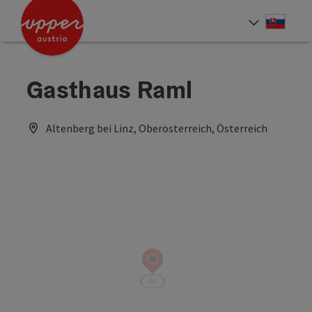
Accesskey
Accesskey
[0]
[2]
Slove
Select
Gasthaus Raml
Altenberg bei Linz, Oberösterreich, Österreich