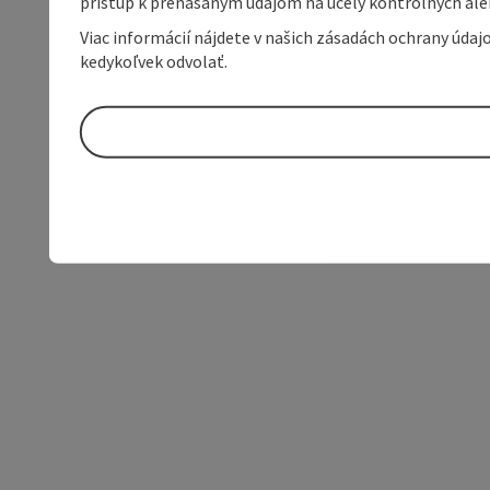
prístup k prenášaným údajom na účely kontrolných aleb
Viac informácií nájdete v našich zásadách ochrany úda
kedykoľvek odvolať.