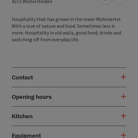
open in Googl
Open in
4272
Weitersfelden
Hospitality that has grown in the lower Mühlviertel.
With a love of nature and food. Sometimes less is
more. Hospitality in old walls, good food, drinks and
switching off from everyday life.
Contact
Opening hours
Kitchen
Equipment