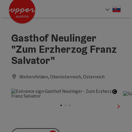
Accesskey
Accesskey
[0]
[2]
Slove
Select
Gasthof Neulinger
"Zum Erzherzog Franz
Salvator"
Weitersfelden, Oberösterreich, Österreich
Open c
next sl