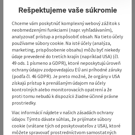
Rešpektujeme vaše súkromie
Chceme vám poskytnúť komplexný webový zážitok s
neobmedzenými funkciami (napr. vyhľadávaním),
Contact
analyzovať prístup a prispôsobiť obsah. Na tieto účely
používame súbory cookie. Na isté účely (analýza,
marketing, prispôsobenie obsahu) môžu byť niekedy
Opening hours
údaje prevedené do tretích krajín (napríklad USA) (čl.
49 ods. 1 písmeno a GDPR), ktoré neposkytujú úroveň
ochrany údajov zodpovedajúcu EÚ ani príhodné záruky
Equipment
(podľa čl. 46 GDPR). Je preto možné, že orgány v USA
získajú prístup k prenášaným údajom na účely
kontrolných alebo monitorovacích opatrení a že
Prices
proti tomu nebudú k dispozícii žiadne účinné právne
prostriedky.
Arrival
Viac informácií nájdete v našich zásadách ochrany
údajov. Týmto dávate súhlas, že prijímate súbory
cookie (vrátane tých od poskytovateľov z USA), ktoré
Suitability
môžete spravovať prostredníctvom samostatných