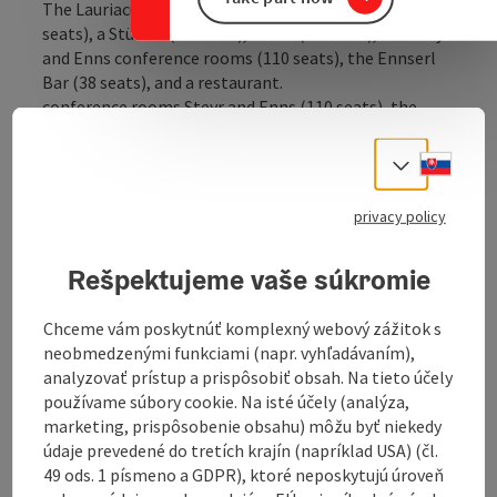
The Lauriacum Restaurant has a restaurant (110
seats), a Stüberl (62 seats), a café (48 seats), the Steyr
and Enns conference rooms (110 seats), the Ennserl
Bar (38 seats), and a restaurant.
conference rooms Steyr and Enns (110 seats), the
Ennserl-Bar (38 seats) and a garden
as well as a garden and outdoor café (18 seats).
Slove
Select
Coaches are also very welcome in the Lauriacum
privacy policy
Restaurant. Special weekend rates are offered at
weekends.
Rešpektujeme vaše súkromie
Specialities: Alaskan wild salmon with garlic and black
bread
saddle of rabbit on Korean sauce with homemade
Chceme vám poskytnúť komplexný webový zážitok s
vegetable noodles, veal cream puff pastry with
neobmedzenými funkciami (napr. vyhľadávaním),
roasted napkin dumplings.
analyzovať prístup a prispôsobiť obsah. Na tieto účely
používame súbory cookie. Na isté účely (analýza,
See also Austria Classic Hotel Lauriacum!
marketing, prispôsobenie obsahu) môžu byť niekedy
údaje prevedené do tretích krajín (napríklad USA) (čl.
49 ods. 1 písmeno a GDPR), ktoré neposkytujú úroveň