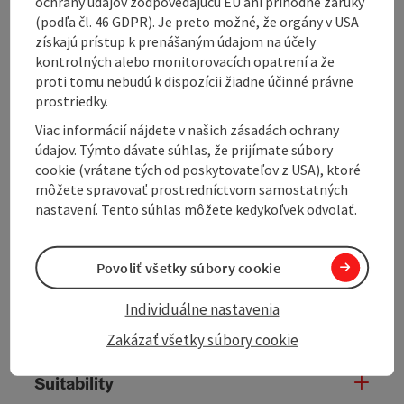
ochrany údajov zodpovedajúcu EÚ ani príhodné záruky
(podľa čl. 46 GDPR). Je preto možné, že orgány v USA
Contact
získajú prístup k prenášaným údajom na účely
kontrolných alebo monitorovacích opatrení a že
proti tomu nebudú k dispozícii žiadne účinné právne
Opening hours
prostriedky.
Viac informácií nájdete v našich zásadách ochrany
údajov. Týmto dávate súhlas, že prijímate súbory
Kitchen
cookie (vrátane tých od poskytovateľov z USA), ktoré
môžete spravovať prostredníctvom samostatných
nastavení. Tento súhlas môžete kedykoľvek odvolať.
Equipment
Prices
Povoliť všetky súbory cookie
Individuálne nastavenia
Arrival
Zakázať všetky súbory cookie
Suitability