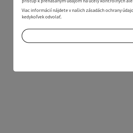
prístup k prenášaným údajom na účely kontrolných aleb
Viac informácií nájdete v našich zásadách ochrany úda
kedykoľvek odvolať.