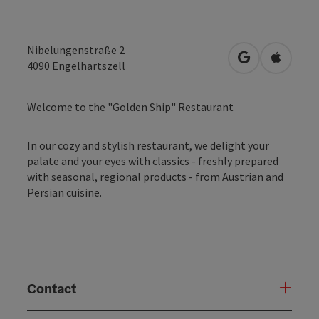
Nibelungenstraße 2
open in Googl
Open in
4090
Engelhartszell
Welcome to the "Golden Ship" Restaurant
In our cozy and stylish restaurant, we delight your
palate and your eyes with classics - freshly prepared
with seasonal, regional products - from Austrian and
Persian cuisine.
Contact