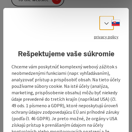
Slove
In a pleasant, cosy atmosphere, the Morina family will
Select
spoil you with specialities of Italian and Austrian
cuisine.
privacy policy
Typical Italian, Mediterranean and regional delicacies
in the restaurant or to take home.
Rešpektujeme vaše súkromie
Salad buffet
Cocktail bar
Chceme vám poskytnúť komplexný webový zážitok s
Beautiful shady garden
neobmedzenými funkciami (napr. vyhľadávaním),
analyzovať prístup a prispôsobiť obsah. Na tieto účely
používame súbory cookie. Na isté účely (analýza,
marketing, prispôsobenie obsahu) môžu byť niekedy
údaje prevedené do tretích krajín (napríklad USA) (čl.
Contact
49 ods. 1 písmeno a GDPR), ktoré neposkytujú úroveň
ochrany údajov zodpovedajúcu EÚ ani príhodné záruky
(podľa čl. 46 GDPR). Je preto možné, že orgány v USA
Opening hours
získajú prístup k prenášaným údajom na účely
kontrolných alebo monitorovacích opatrení a že