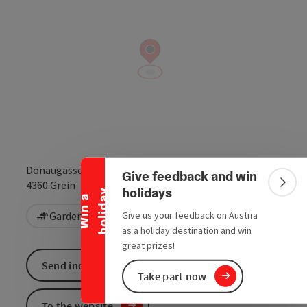
Collapse banner
Donaugasse 3
Give feedback and win
open in Google
Open in 
4360
Grein
Colla
holidays
y
W
i
n
a
h
o
l
i
d
a
Garden / Patio
Give us your feedback on Austria
Vegetarian
as a holiday destination and win
great prizes!
Send inquiry
Take part now
To the website