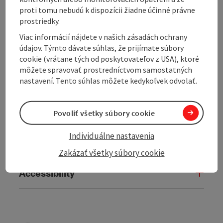
proti tomu nebudú k dispozícii žiadne účinné právne
Kitchen
prostriedky.
Viac informácií nájdete v našich zásadách ochrany
Equipment
údajov. Týmto dávate súhlas, že prijímate súbory
cookie (vrátane tých od poskytovateľov z USA), ktoré
môžete spravovať prostredníctvom samostatných
Prices
nastavení. Tento súhlas môžete kedykoľvek odvolať.
Arrival
Povoliť všetky súbory cookie
Individuálne nastavenia
Suitability
Zakázať všetky súbory cookie
Accessibility