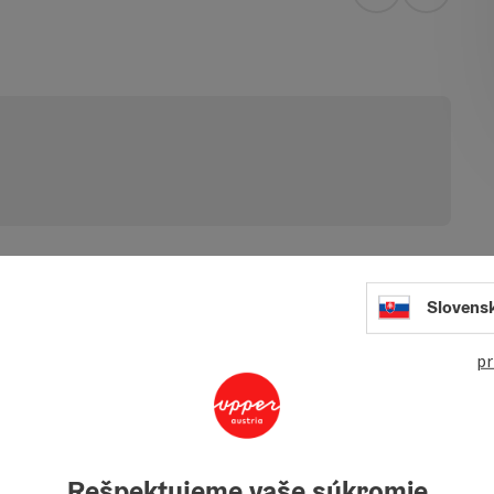
open in Googl
Open in
Slovens
 with traditional home-style cooking, specialties from
merous dishes from the vegetarian cuisine.
pr
e your batteries and rest in beautiful, intact nature,
of life and customs of our Almtal region.
 and hikes, such as the Trambachwirt circular route, an
Rešpektujeme vaše súkromie