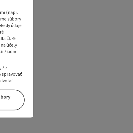
i (napr.
vame súbory
ekedy údaje
ré
a čl. 46
 na účely
ii žiadne
, že
e spravovať
dvolať.
úbory