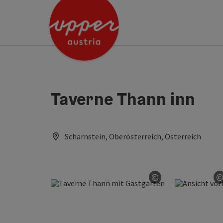
Accesskey
Accesskey
[0]
[2]
Taverne Thann inn
Scharnstein, Oberösterreich, Österreich
©
Open copyright