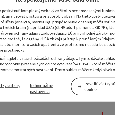
 poskytnúť komplexný webový zážitok s neobmedzenými funkciam
m), analyzovať prístup a prispôsobiť obsah. Na tieto účely použí
isté účely (analýza, marketing, prispôsobenie obsahu) môžu byť ni
 tretích krajín (napríklad USA) (čl. 49 ods. 1 písmeno a GDPR), kto
 úroveň ochrany údajov zodpovedajúcu EÚ ani príhodné záruky (podľ
reto možné, že orgány v USA získajú prístup k prenášaným údajom
 alebo monitorovacích opatrení a že proti tomu nebudú k dispozíc
e prostriedky.
cií nájdete v našich zásadách ochrany údajov. Týmto dávate súhlas
úbory cookie (vrátane tých od poskytovateľov z USA), ktoré môžet
tvom samostatných nastavení. Tento súhlas môžete kedykoľvek o
Povoliť všetky s
etky súbory
Individuálne
cookie
nastavenia