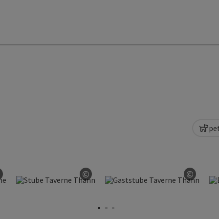
pe
©
©
©
Open copyright
Open copyright
Open c