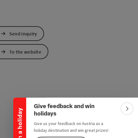
Send inquiry
To the website
Collapse banner
Give feedback and win
Win a holiday
Colla
holidays
Give us your feedback on Austria as a
holiday destination and win great prizes!