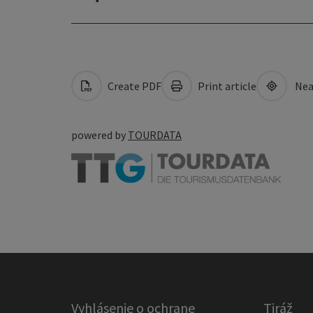
Create PDF
Print article
Nea
powered by
TOURDATA
Vyhlásenie o ochrane
Tiráž