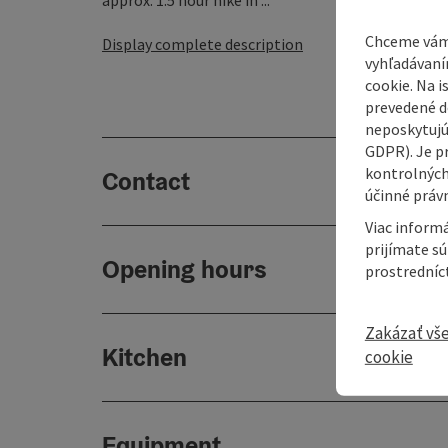
approx. 1.5 hour hike in ...
Chceme vám
Display complete description
vyhľadávaní
cookie. Na 
prevedené do
neposkytujú
GDPR). Je p
kontrolných
Contact
účinné právn
Viac informá
prijímate s
Opening hours
prostredníc
Zakázať vš
Kitchen
cookie
Equipment