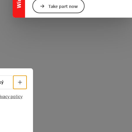
e Maps
 Apple Maps
Take part now
Select language - Open menu
ký
ivacy policy