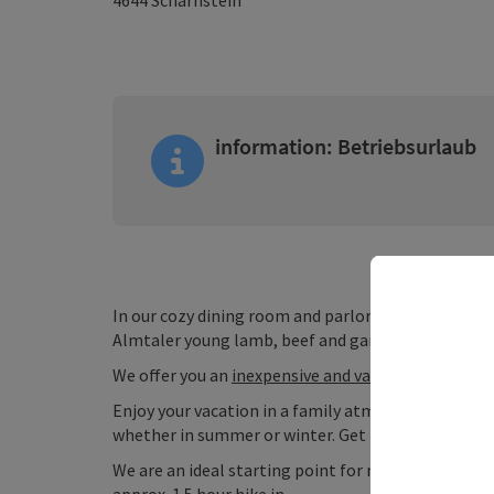
4644
Scharnstein
information: Betriebsurlaub
In our cozy dining room and parlor, we pamper you
Almtaler young lamb, beef and game, as well as nu
We offer you an
inexpensive and varied lunch menu.
Enjoy your vacation in a family atmosphere. Recharg
whether in summer or winter. Get to know the way 
We are an ideal starting point for many excursions