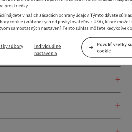
e prostriedky.
cií nájdete v našich zásadách ochrany údajov. Týmto dávate súhlas
úbory cookie (vrátane tých od poskytovateľov z USA), ktoré môžet
tvom samostatných nastavení. Tento súhlas môžete kedykoľvek o
Povoliť všetky s
etky súbory
Individuálne
cookie
nastavenia