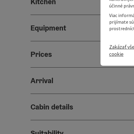
Kitchen
účinné právn
Viac informá
prijímate s
Equipment
prostredníc
Zakázať vš
Prices
cookie
Arrival
Cabin details
Suitability