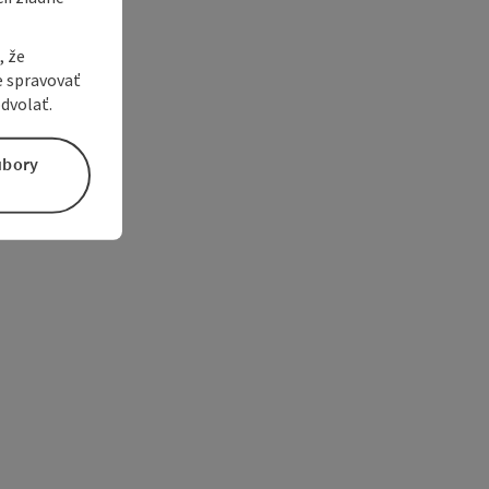
, že
e spravovať
dvolať.
úbory