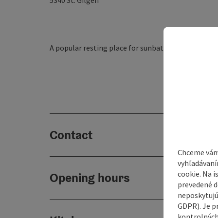
5340
St. Gilgen
A popular resting place for sunbathing and relaxin
Contact
Chceme vám
vyhľadávaní
cookie. Na 
Opening hours
prevedené do
neposkytujú
GDPR). Je p
kontrolných