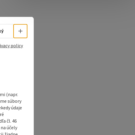
e Maps
 Apple Maps
Select language - Open menu
ký
ivacy policy
i (napr.
vame súbory
ekedy údaje
ré
a čl. 46
 na účely
ii žiadne