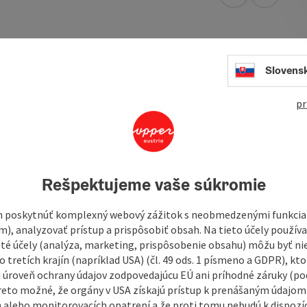
open in Googl
Open in
g with a fantastic view of Lake Wolfgangsee
Slovens
pr
Rešpektujeme vaše súkromie
 poskytnúť komplexný webový zážitok s neobmedzenými funkciam
m), analyzovať prístup a prispôsobiť obsah. Na tieto účely použí
isté účely (analýza, marketing, prispôsobenie obsahu) môžu byť ni
 tretích krajín (napríklad USA) (čl. 49 ods. 1 písmeno a GDPR), kto
 úroveň ochrany údajov zodpovedajúcu EÚ ani príhodné záruky (podľ
reto možné, že orgány v USA získajú prístup k prenášaným údajom
 alebo monitorovacích opatrení a že proti tomu nebudú k dispozíc