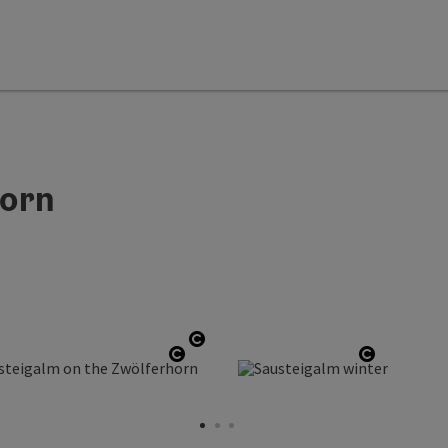
horn
Open copyright
yright
Open copyright
Open cop