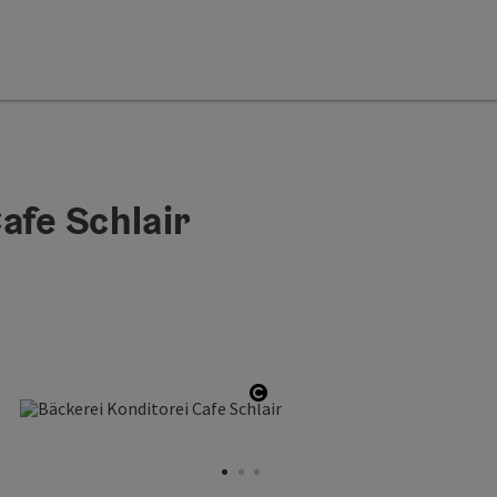
afe Schlair
en copyright
Open copyright