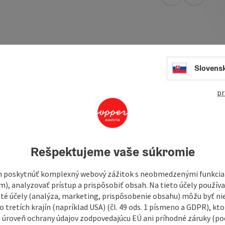
open in Googl
Open in
ese tradition and in-house patisserie. Freshly made ice
.
Slovens
nese tradition and in-house confectionery. Freshly made ice
.
pr
t any time at the Schlair bakery. Take a look through the
 fresh bread is baked and the dough is prepared for the next
Rešpektujeme vaše súkromie
 poskytnúť komplexný webový zážitok s neobmedzenými funkciam
m), analyzovať prístup a prispôsobiť obsah. Na tieto účely použí
isté účely (analýza, marketing, prispôsobenie obsahu) môžu byť ni
 tretích krajín (napríklad USA) (čl. 49 ods. 1 písmeno a GDPR), kto
 úroveň ochrany údajov zodpovedajúcu EÚ ani príhodné záruky (podľ