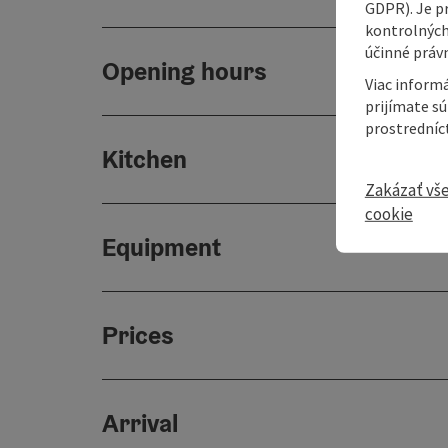
GDPR). Je p
kontrolných
účinné právn
Opening hours
Viac informá
prijímate s
prostredníc
Kitchen
Zakázať vš
cookie
Equipment
Prices
Arrival