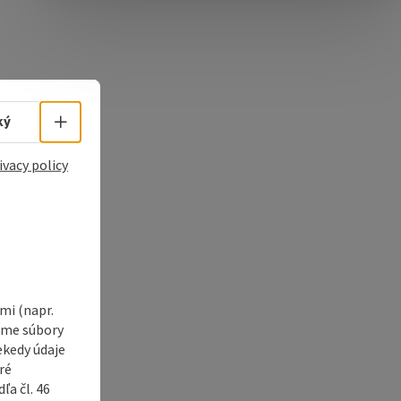
e Maps
 Apple Maps
Select language - Open menu
ký
ivacy policy
i (napr.
vame súbory
ekedy údaje
ré
a čl. 46