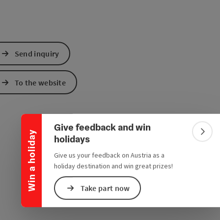
Send inquiry
To the website
Collapse banner
Give feedback and win
Win a holiday
Colla
holidays
Give us your feedback on Austria as a
holiday destination and win great prizes!
Take part now