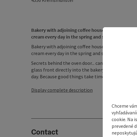
4550
Kremsmünster
Bakery with adjoining coffee house in the old Vienn
cream every day in the spring and summer months
Bakery with adjoining coffee house in the old Vien
cream every day in the spring and summer months
Secrets behind the oven door... can be discovered a
glass front directly into the bakery. Day after day,
day. Because good things take time and the ...
Display complete description
Chceme vám
vyhľadávaní
cookie. Na 
prevedené do
Contact
neposkytujú