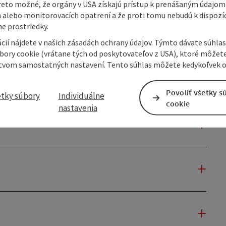
reto možné, že orgány v USA získajú prístup k prenášaným údajom
 alebo monitorovacích opatrení a že proti tomu nebudú k dispozíc
e prostriedky.
cií nájdete v našich zásadách ochrany údajov. Týmto dávate súhlas
úbory cookie (vrátane tých od poskytovateľov z USA), ktoré môžet
tvom samostatných nastavení. Tento súhlas môžete kedykoľvek o
Povoliť všetky s
etky súbory
Individuálne
cookie
nastavenia