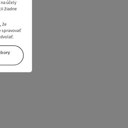
 na účely
ii žiadne
, že
e spravovať
dvolať.
úbory