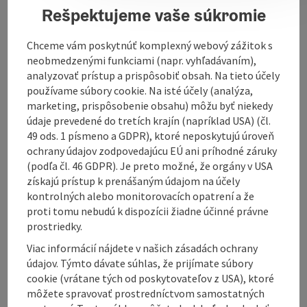
Rešpektujeme vaše súkromie
Contact
Chceme vám poskytnúť komplexný webový zážitok s
neobmedzenými funkciami (napr. vyhľadávaním),
Opening hours
analyzovať prístup a prispôsobiť obsah. Na tieto účely
používame súbory cookie. Na isté účely (analýza,
marketing, prispôsobenie obsahu) môžu byť niekedy
Kitchen
údaje prevedené do tretích krajín (napríklad USA) (čl.
49 ods. 1 písmeno a GDPR), ktoré neposkytujú úroveň
ochrany údajov zodpovedajúcu EÚ ani príhodné záruky
Equipment
(podľa čl. 46 GDPR). Je preto možné, že orgány v USA
získajú prístup k prenášaným údajom na účely
Prices
kontrolných alebo monitorovacích opatrení a že
proti tomu nebudú k dispozícii žiadne účinné právne
prostriedky.
Arrival
Viac informácií nájdete v našich zásadách ochrany
údajov. Týmto dávate súhlas, že prijímate súbory
cookie (vrátane tých od poskytovateľov z USA), ktoré
Suitability
môžete spravovať prostredníctvom samostatných