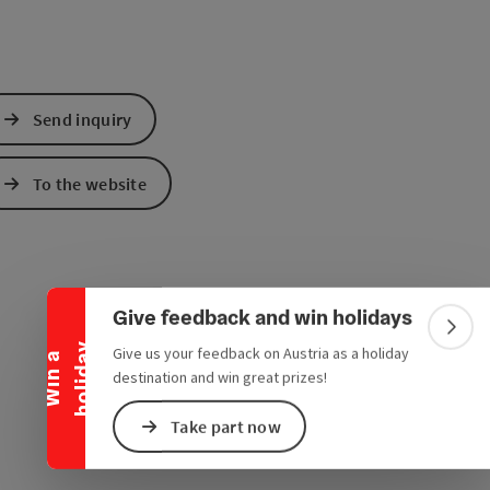
Send inquiry
To the website
Collapse banner
Give feedback and win holidays
Colla
y
Give us your feedback on Austria as a holiday
W
i
n
a
h
o
l
i
d
a
destination and win great prizes!
Take part now