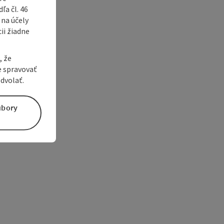
a čl. 46
 na účely
ii žiadne
, že
e spravovať
dvolať.
úbory