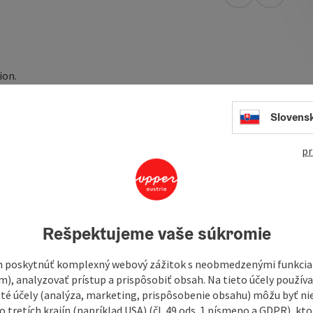
open in Googl
Open in
ion.
mily for over a century and, as described in the
. It is located on marked cycling, hiking and riding trails,
Slovens
also have an illuminated ice stock rink (concrete).
pr
ckout procedure
s from ...
Rešpektujeme vaše súkromie
 poskytnúť komplexný webový zážitok s neobmedzenými funkciam
m), analyzovať prístup a prispôsobiť obsah. Na tieto účely použí
isté účely (analýza, marketing, prispôsobenie obsahu) môžu byť ni
 tretích krajín (napríklad USA) (čl. 49 ods. 1 písmeno a GDPR), kto