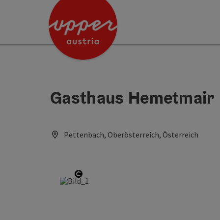
Accesskey
Accesskey
[0]
[2]
Gasthaus Hemetmair
Pettenbach, Oberösterreich, Österreich
Open copyright