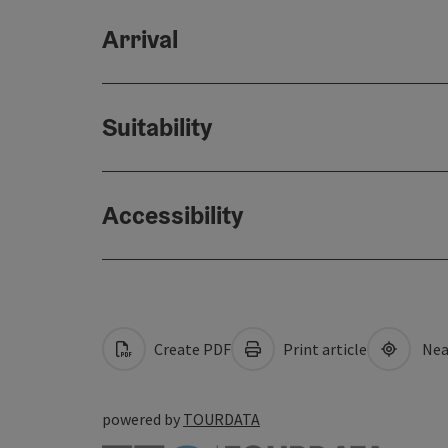
Arrival
Suitability
Accessibility
Create PDF
Print article
Nea
powered by
TOURDATA