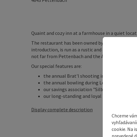
4643
Pettenbach
Quaint and cozy inn at a farmhouse in a quiet locat
The restaurant has been owned by the Hemetmair fa
introduction, is run as a rustic and cozy farm tavern
not far from Pettenbach and the Alm. In winter we 
Our special features are:
the annual Brat'l shooting in the team kno
the annual bowling during Lent
our savings association "Silberschilling"
our long-standing and loyal regular customer
Display complete description
Chceme vám
vyhľadávaní
cookie. Na 
prevedené do