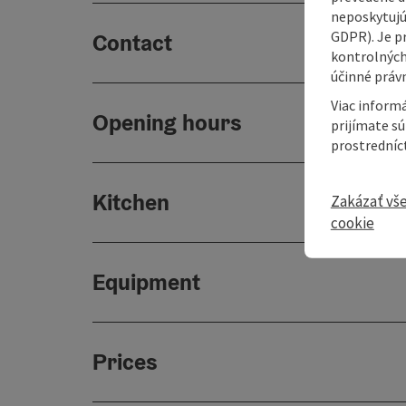
neposkytujú
GDPR). Je p
Contact
kontrolných
účinné právn
Viac informá
Opening hours
prijímate s
prostredníc
Kitchen
Zakázať vš
cookie
Equipment
Prices