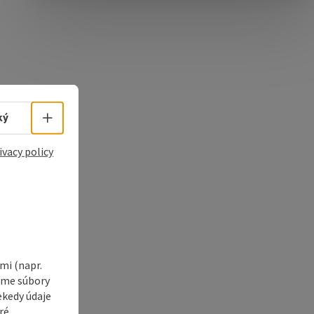
e Maps
 Apple Maps
Select language - Open menu
ký
ivacy policy
i (napr.
vame súbory
ekedy údaje
ré