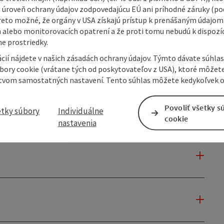
 úroveň ochrany údajov zodpovedajúcu EÚ ani príhodné záruky (podľ
reto možné, že orgány v USA získajú prístup k prenášaným údajom
 alebo monitorovacích opatrení a že proti tomu nebudú k dispozíc
e prostriedky.
cií nájdete v našich zásadách ochrany údajov. Týmto dávate súhlas
úbory cookie (vrátane tých od poskytovateľov z USA), ktoré môžet
tvom samostatných nastavení. Tento súhlas môžete kedykoľvek o
Povoliť všetky s
etky súbory
Individuálne
cookie
nastavenia