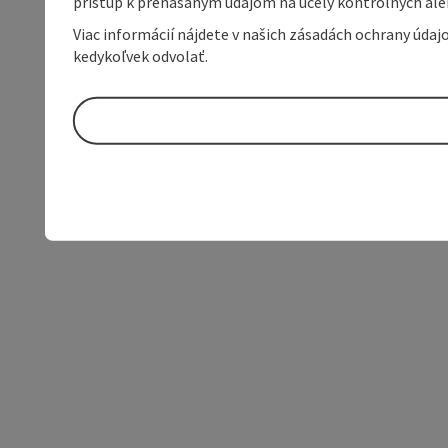
prístup k prenášaným údajom na účely kontrolných aleb
Viac informácií nájdete v našich zásadách ochrany úda
kedykoľvek odvolať.