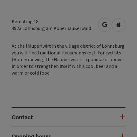
Kemating 18
open in Googl
Open in
4923
Lohnsburg am Kobernaußerwald
At the Häuperlwirt in the village district of Lohnsburg
you will find traditional Hausmannskost. For cyclists
(Römerradweg) the Häuperlwirt is a popular stopover
in order to strengthen itself with a cool beer and a
warm or cold food.
Contact
Opening hours