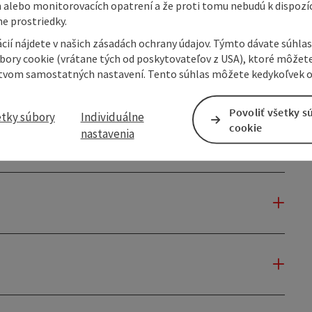
 alebo monitorovacích opatrení a že proti tomu nebudú k dispozíc
e prostriedky.
cií nájdete v našich zásadách ochrany údajov. Týmto dávate súhlas
úbory cookie (vrátane tých od poskytovateľov z USA), ktoré môžet
tvom samostatných nastavení. Tento súhlas môžete kedykoľvek o
Povoliť všetky s
etky súbory
Individuálne
cookie
nastavenia