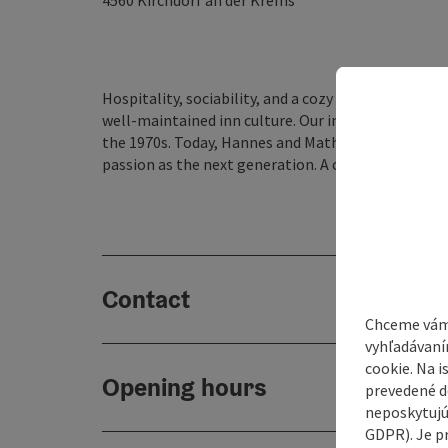
4560
Kirchdorf an der Krems
Hospitality, sociability, and a cozy togetherness a
well-maintained inn culture. Our inn, once known a
the 1970s. Today, Hannes and Mathilde carry on the
passion as the next generation. A combination of tr
Contact
Chceme vám
vyhľadávaní
cookie. Na 
Opening hours
prevedené do
neposkytujú
GDPR). Je p