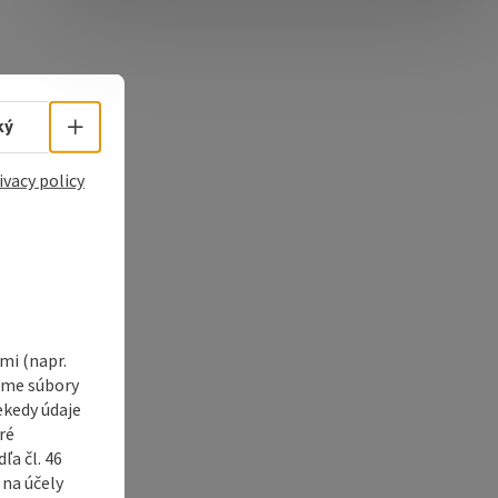
e Maps
 Apple Maps
Select language - Open menu
ký
ivacy policy
i (napr.
vame súbory
ekedy údaje
ré
a čl. 46
 na účely