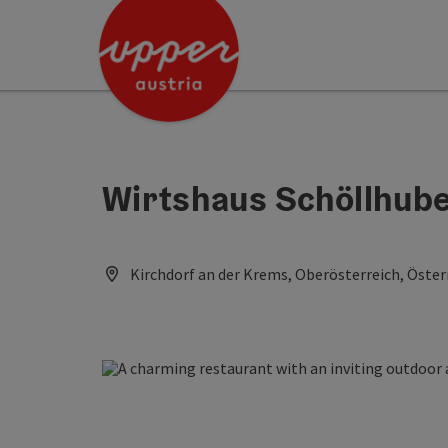
Accesskey
Accesskey
[0]
[2]
Wirtshaus Schöllhub
Kirchdorf an der Krems, Oberösterreich, Öster