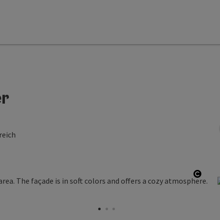
er
reich
Open