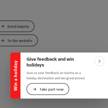
Send inquiry
Collapse banner
To the website
Give feedback and win
Win a holiday
Colla
holidays
Give us your feedback on Austria as a
holiday destination and win great prizes!
Take part now