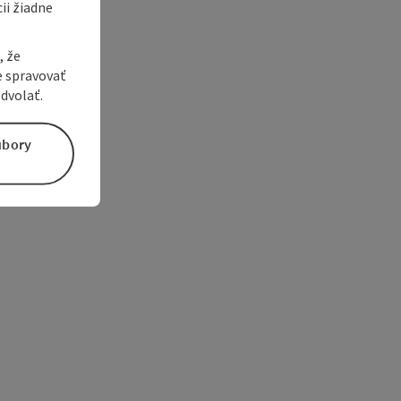
ii žiadne
, že
e spravovať
dvolať.
úbory