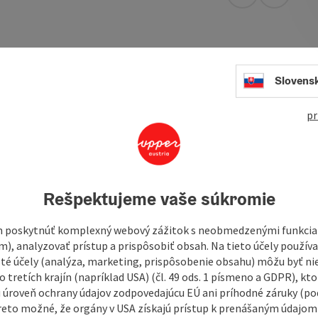
open in Googl
Open in
re at the heart of our establishment and are embodied in a
Slovens
s "Zur goldenen Krone," was taken over by Heinz and Lore in
 inn and the butcher shop with just as much love and
pr
adition and innovation that is reflected in every meal.
Rešpektujeme vaše súkromie
 poskytnúť komplexný webový zážitok s neobmedzenými funkciam
m), analyzovať prístup a prispôsobiť obsah. Na tieto účely použí
isté účely (analýza, marketing, prispôsobenie obsahu) môžu byť ni
 tretích krajín (napríklad USA) (čl. 49 ods. 1 písmeno a GDPR), kto
 úroveň ochrany údajov zodpovedajúcu EÚ ani príhodné záruky (podľ
reto možné, že orgány v USA získajú prístup k prenášaným údajom