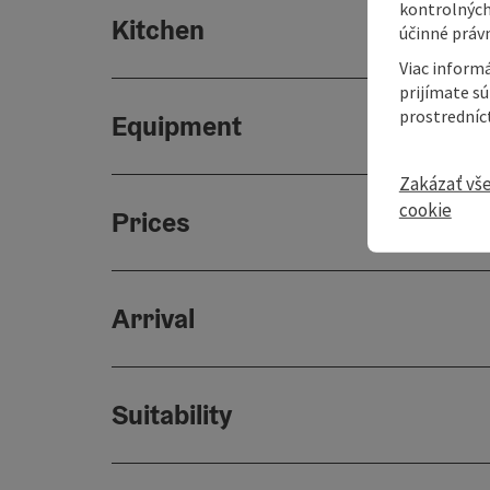
kontrolných
Kitchen
účinné právn
Viac informá
prijímate s
prostredníc
Equipment
Zakázať vš
cookie
Prices
Arrival
Suitability