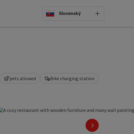
Select languag
Slovenský
pets allowed
Bike charging station
 copyright
next slide