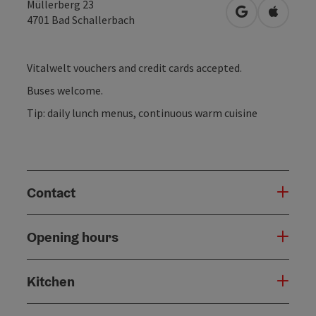
Müllerberg 23
open in Googl
Open in
4701
Bad Schallerbach
Vitalwelt vouchers and credit cards accepted.
Buses welcome.
Tip: daily lunch menus, continuous warm cuisine
Contact
Opening hours
Kitchen