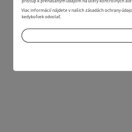
prístup k prenášaným údajom na účely kontrolných aleb
Viac informácií nájdete v našich zásadách ochrany úda
kedykoľvek odvolať.