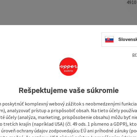
491
 the Burgstallers since 1877. Ernst Burgstaller and his
14 years.
Slovens
e. Parties can also be organized in the winter garden for
pr
oms for 75 people each.
rations.
Rešpektujeme vaše súkromie
 poskytnúť komplexný webový zážitok s neobmedzenými funkciam
m), analyzovať prístup a prispôsobiť obsah. Na tieto účely použí
isté účely (analýza, marketing, prispôsobenie obsahu) môžu byť ni
 tretích krajín (napríklad USA) (čl. 49 ods. 1 písmeno a GDPR), kto
 úroveň ochrany údajov zodpovedajúcu EÚ ani príhodné záruky (podľ