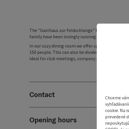
The "Gasthaus zur Feldschlange" has been owned by
family have been lovingly running the inn for over 
In our cozy dining room we offer space for 50 peopl
150 people. This can also be divided, creating 2 ro
Ideal for club meetings, company and family celeb
Contact
Chceme vám
vyhľadávaní
cookie. Na 
prevedené do
Opening hours
neposkytujú