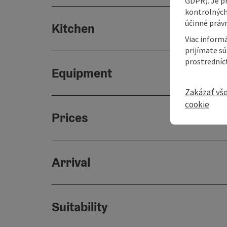
GDPR). Je p
kontrolných
účinné právn
Kitchen
Viac informá
prijímate s
prostredníc
Equipment
Zakázať vš
cookie
Prices
Arrival
Suitability