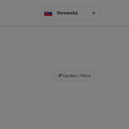
Select languag
Slovenský
Garden / Patio