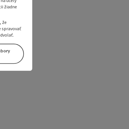
 na účely
ii žiadne
, že
e spravovať
dvolať.
úbory