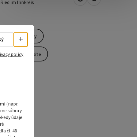
open in Google Maps
Open in Apple Map
0
Ried im Innkreis
Send inquiry
Select language - Open menu
ký
ivacy policy
To the website
i (napr.
vame súbory
ekedy údaje
ré
a čl. 46