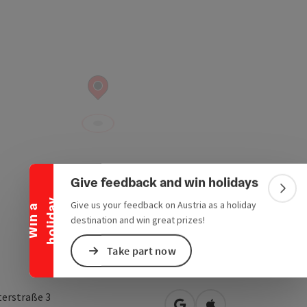
Collapse banner
Give feedback and win holidays
Colla
y
Give us your feedback on Austria as a holiday
W
i
n
a
h
o
l
i
d
a
destination and win great prizes!
Take part now
terstraße 3