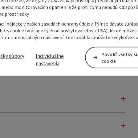
reto možné, že orgány v USA získajú prístup k prenášaným údajom
 alebo monitorovacích opatrení a že proti tomu nebudú k dispozíc
e prostriedky.
cií nájdete v našich zásadách ochrany údajov. Týmto dávate súhlas
úbory cookie (vrátane tých od poskytovateľov z USA), ktoré môžet
tvom samostatných nastavení. Tento súhlas môžete kedykoľvek o
Povoliť všetky s
etky súbory
Individuálne
cookie
nastavenia