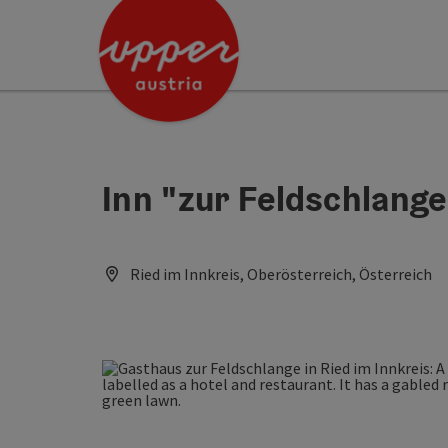
Accesskey
Accesskey
[0]
[2]
Inn "zur Feldschlange
Ried im Innkreis, Oberösterreich, Österreich