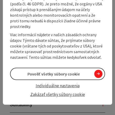
(podľa čl. 46 GDPR). Je preto možné, že orgány v USA
Contact
získajú prístup k prenášaným údajom na účely
kontrolných alebo monitorovacích opatrení a že
proti tomu nebudú k dispozícii žiadne účinné právne
Opening hours
prostriedky.
Viac informácií nájdete v našich zásadách ochrany
Kitchen
údajov. Týmto dávate súhlas, že prijímate súbory
cookie (vrátane tých od poskytovateľov z USA), ktoré
môžete spravovať prostredníctvom samostatných
Equipment
nastavení. Tento súhlas môžete kedykoľvek odvolať.
Prices
Povoliť všetky súbory cookie
Individuálne nastavenia
Arrival
Zakázať všetky súbory cookie
Suitability