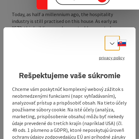
Today, as half a millennium ago, the hospitality
industry is still practised on this house. As early as
1573, this building was demonstrably operated as a
"gift house".
Slove
Select
Our home-style inn is located directly next to the
church and has a newly designed guest garden in the
privacy policy
inner courtyard (Viking courtyard with dungeon).
Starting point for
Rešpektujeme vaše súkromie
-the Danube Vikings
-the Viking breakfast
Chceme vám poskytnúť komplexný webový zážitok s
-the Viking snack
neobmedzenými funkciami (napr. vyhľadávaním),
-the Viking pancake
analyzovať prístup a prispôsobiť obsah. Na tieto účely
používame súbory cookie. Na isté účely (analýza,
Also suitable for bus and hiking groups.
marketing, prispôsobenie obsahu) môžu byť niekedy
údaje prevedené do tretích krajín (napríklad USA) (čl.
49 ods. 1 písmeno a GDPR), ktoré neposkytujú úroveň
ochrany údajov zodpovedajúcu EÚ ani príhodné záruky