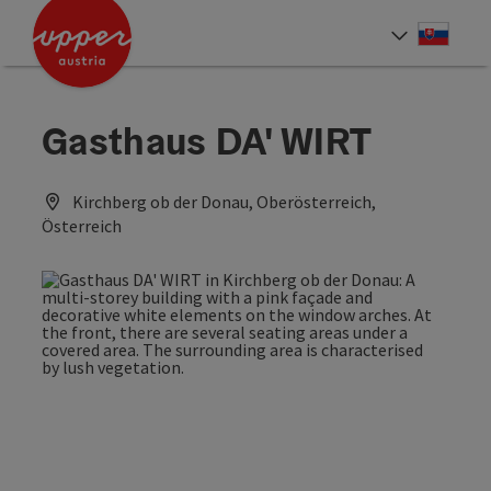
Accesskey
Accesskey
[0]
[2]
Slove
Select
Gasthaus DA' WIRT
Kirchberg ob der Donau, Oberösterreich,
Österreich