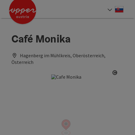
Accesskey
Accesskey
[0]
[2]
Slove
Select
Café Monika
Hagenberg im Mühlkreis, Oberösterreich,
Österreich
Open co