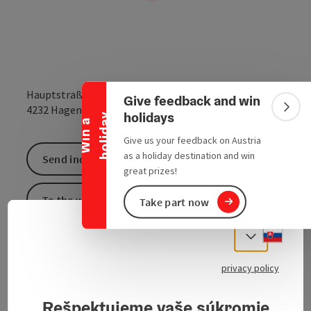
Collapse banner
Hauptstraße 85
Give feedback and win
open in Google
Open in 
4232
Hagenberg im Mühlkreis
Colla
holidays
y
W
i
n
a
h
o
l
i
d
a
Give us your feedback on Austria
as a holiday destination and win
Send inquiry
great prizes!
To the website
Take part now
Slove
Select
Snacks
privacy policy
Rešpektujeme vaše súkromie