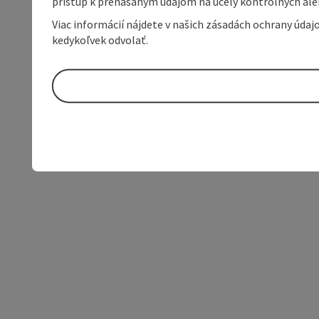
prístup k prenášaným údajom na účely kontrolných aleb
Viac informácií nájdete v našich zásadách ochrany úda
kedykoľvek odvolať.