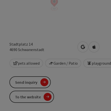
Stadtplatz 14
open in Google
Open in 
4690
Schwanenstadt
pets allowed
Garden / Patio
playground
Send inquiry
To the website