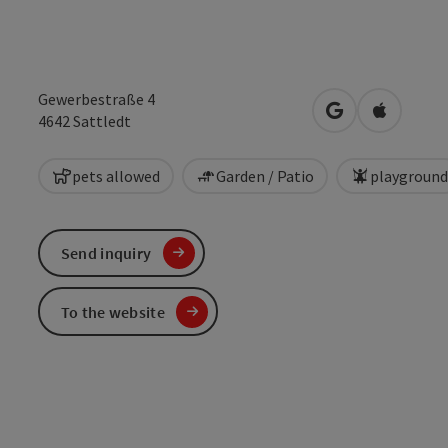
Gewerbestraße 4
open in Google
Open in 
4642
Sattledt
pets allowed
Garden / Patio
playground
Send inquiry
To the website