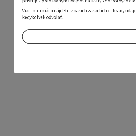
prístup k prenášaným údajom na účely kontrolných aleb
Viac informácií nájdete v našich zásadách ochrany úda
kedykoľvek odvolať.