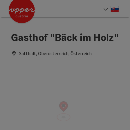
Accesskey
Accesskey
[0]
[2]
Slove
Select
Gasthof "Bäck im Holz"
Sattledt, Oberösterreich, Österreich