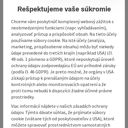
summer summers, the beautiful and quiet inn in the
Rešpektujeme vaše súkromie
courtyard, including the pavilion, invites you to spend
pleasant hours with a cool Zwickl beer.
Chceme vám poskytnúť komplexný webový zážitok s
neobmedzenými funkciami (napr. vyhľadávaním),
analyzovať prístup a prispôsobiť obsah. Na tieto účely
používame súbory cookie. Na isté účely (analýza,
marketing, prispôsobenie obsahu) môžu byť niekedy
údaje prevedené do tretích krajín (napríklad USA) (čl.
49 ods. 1 písmeno a GDPR), ktoré neposkytujú úroveň
Contact
ochrany údajov zodpovedajúcu EÚ ani príhodné záruky
(podľa čl. 46 GDPR). Je preto možné, že orgány v USA
Opening hours
získajú prístup k prenášaným údajom na účely
kontrolných alebo monitorovacích opatrení a že
proti tomu nebudú k dispozícii žiadne účinné právne
Equipment
prostriedky.
Viac informácií nájdete v našich zásadách ochrany
údajov. Týmto dávate súhlas, že prijímate súbory
Prices
cookie (vrátane tých od poskytovateľov z USA), ktoré
môžete spravovať prostredníctvom samostatných