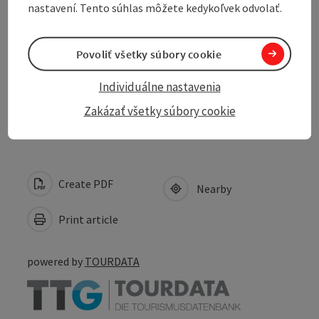
nastavení. Tento súhlas môžete kedykoľvek odvolať.
Arrival
Suitability
Povoliť všetky súbory cookie
Individuálne nastavenia
Accessibility
Zakázať všetky súbory cookie
Create PDF
Nearby
Print article
powered by
TOURDATA