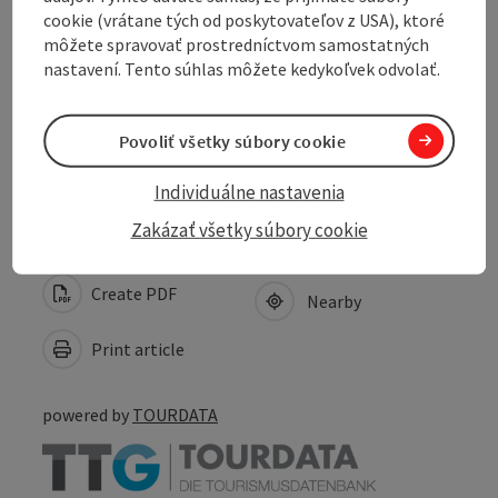
cookie (vrátane tých od poskytovateľov z USA), ktoré
Arrival
môžete spravovať prostredníctvom samostatných
nastavení. Tento súhlas môžete kedykoľvek odvolať.
Suitability
Povoliť všetky súbory cookie
Accessibility
Individuálne nastavenia
Zakázať všetky súbory cookie
Create PDF
Nearby
Print article
powered by
TOURDATA