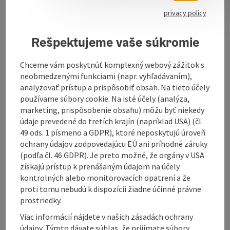
privacy policy
In addition, the guest garden invites you to linger.
Rešpektujeme vaše súkromie
We are happy to take advance bookings for
celebrations of any kind.
Chceme vám poskytnúť komplexný webový zážitok s
neobmedzenými funkciami (napr. vyhľadávaním),
analyzovať prístup a prispôsobiť obsah. Na tieto účely
používame súbory cookie. Na isté účely (analýza,
marketing, prispôsobenie obsahu) môžu byť niekedy
Contact
údaje prevedené do tretích krajín (napríklad USA) (čl.
49 ods. 1 písmeno a GDPR), ktoré neposkytujú úroveň
Opening hours
ochrany údajov zodpovedajúcu EÚ ani príhodné záruky
(podľa čl. 46 GDPR). Je preto možné, že orgány v USA
získajú prístup k prenášaným údajom na účely
Kitchen
kontrolných alebo monitorovacích opatrení a že
proti tomu nebudú k dispozícii žiadne účinné právne
prostriedky.
Prices
Viac informácií nájdete v našich zásadách ochrany
údajov. Týmto dávate súhlas, že prijímate súbory