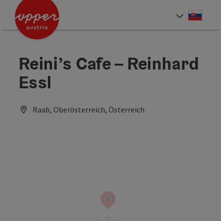
Accesskey
Accesskey
[0]
[2]
Slove
Select
Reini’s Cafe – Reinhard
Essl
Raab, Oberösterreich, Österreich