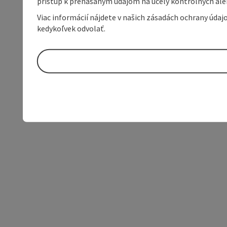
prístup k prenášaným údajom na účely kontrolných aleb
Viac informácií nájdete v našich zásadách ochrany úda
kedykoľvek odvolať.