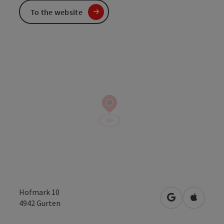
To the website
Hofmark 10
open in Googl
Open in
4942
Gurten