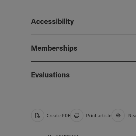
Accessibility
Memberships
Evaluations
Create PDF
Print article
Nea