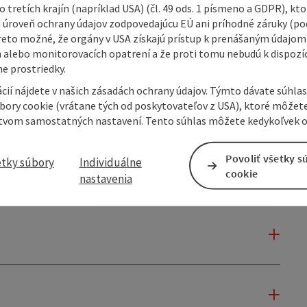
 tretích krajín (napríklad USA) (čl. 49 ods. 1 písmeno a GDPR), kto
 úroveň ochrany údajov zodpovedajúcu EÚ ani príhodné záruky (podľ
reto možné, že orgány v USA získajú prístup k prenášaným údajom
 alebo monitorovacích opatrení a že proti tomu nebudú k dispozíc
e prostriedky.
cií nájdete v našich zásadách ochrany údajov. Týmto dávate súhlas
úbory cookie (vrátane tých od poskytovateľov z USA), ktoré môžet
tvom samostatných nastavení. Tento súhlas môžete kedykoľvek o
Povoliť všetky s
etky súbory
Individuálne
cookie
nastavenia