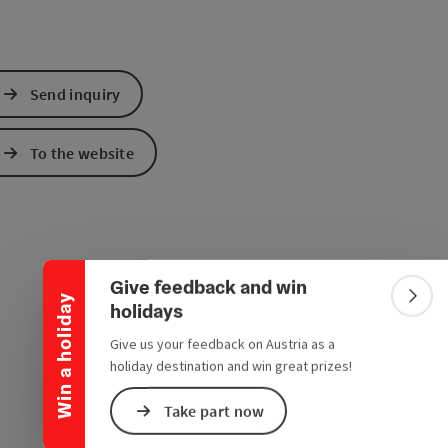
Send inquiry
To the website
Collapse banner
Give feedback and win
Win a holiday
Colla
holidays
Give us your feedback on Austria as a
holiday destination and win great prizes!
Take part now
e Maps
 Apple Maps