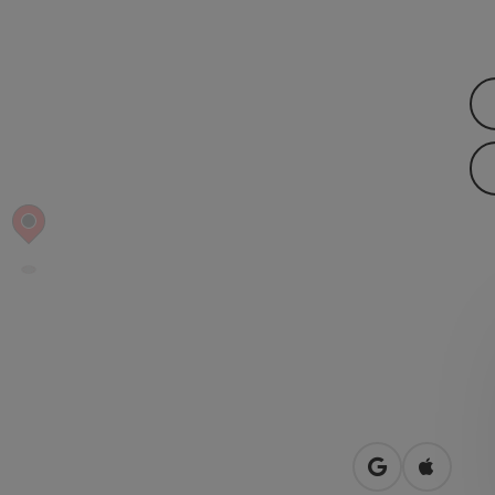
open in Googl
Open in