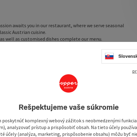
assion awaits you in our restaurant, where we serve seasonal
assic Austrian cuisine.
as well as customised dishes complete our menu.
Slovens
pr
Rešpektujeme vaše súkromie
 poskytnúť komplexný webový zážitok s neobmedzenými funkciam
m), analyzovať prístup a prispôsobiť obsah. Na tieto účely použí
isté účely (analýza, marketing, prispôsobenie obsahu) môžu byť ni