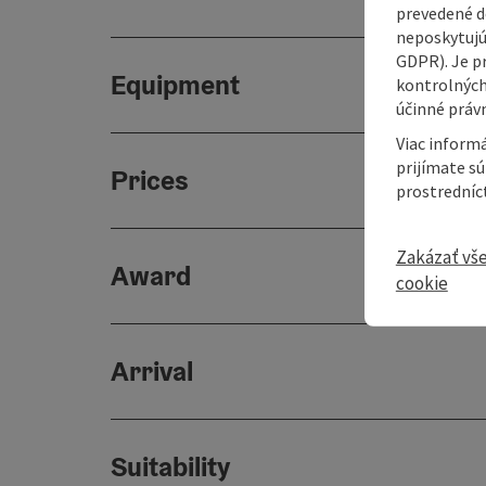
prevedené do
neposkytujú
GDPR). Je p
Equipment
kontrolných
účinné právn
Viac informá
prijímate s
Prices
prostredníc
Zakázať vš
Award
cookie
Arrival
Suitability