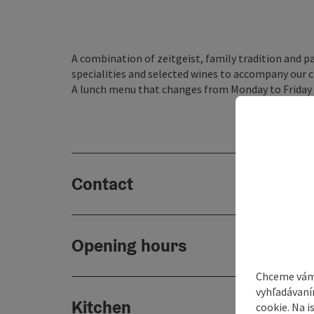
A combination of zeitgeist, family tradition and p
specialities and selected wines to accompany our cl
A lunch menu that changes from Monday to Friday 
Contact
Opening hours
Chceme vám
vyhľadávaní
Kitchen
cookie. Na 