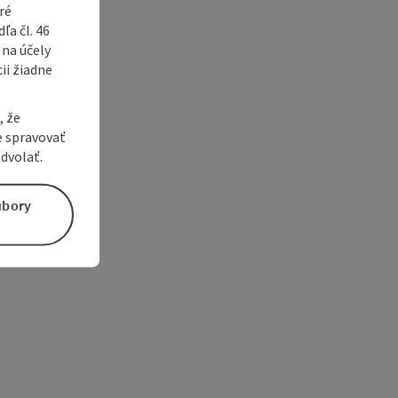
ré
a čl. 46
 na účely
ii žiadne
, že
e spravovať
dvolať.
úbory