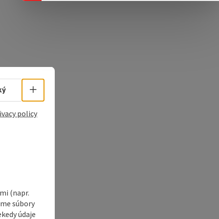
Select language - Open menu
ký
ivacy policy
i (napr.
vame súbory
ekedy údaje