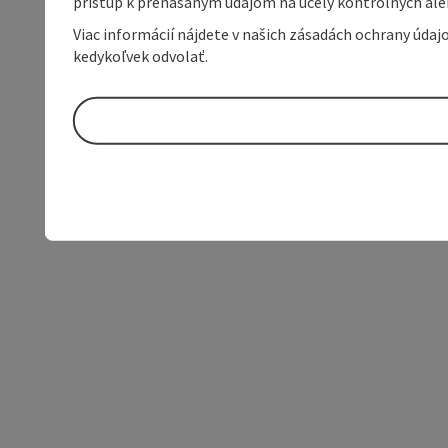
prístup k prenášaným údajom na účely kontrolných aleb
Viac informácií nájdete v našich zásadách ochrany úda
kedykoľvek odvolať.