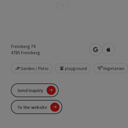
Freinberg 74
open in Google
Open in 
4785
Freinberg
Garden / Patio
playground
Vegetarian
Send inquiry
To the website