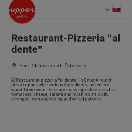
Accesskey
Accesskey
[0]
[2]
Slove
Select
Restaurant-Pizzeria "al
dente"
Enns, Oberösterreich, Österreich