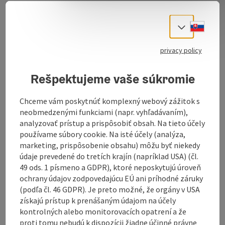
Austrian hospitality and Italian ambience
Slove
Select
are combined in the "al dente" restaurant attached to
our hotel.
privacy policy
In a cosy atmosphere, we spoil you with delicacies
from the local and Italian cuisine.
Rešpektujeme vaše súkromie
Culinary specialities, style and ambience characterise
our restaurant. Especially our homemade pizzas are
Chceme vám poskytnúť komplexný webový zážitok s
very popular with our guests.
neobmedzenými funkciami (napr. vyhľadávaním),
Fresh salads and selected wines are an ideal
analyzovať prístup a prispôsobiť obsah. Na tieto účely
complement to our delicacies.
používame súbory cookie. Na isté účely (analýza,
marketing, prispôsobenie obsahu) môžu byť niekedy
údaje prevedené do tretích krajín (napríklad USA) (čl.
49 ods. 1 písmeno a GDPR), ktoré neposkytujú úroveň
ochrany údajov zodpovedajúcu EÚ ani príhodné záruky
Contact
(podľa čl. 46 GDPR). Je preto možné, že orgány v USA
získajú prístup k prenášaným údajom na účely
kontrolných alebo monitorovacích opatrení a že
Kitchen
proti tomu nebudú k dispozícii žiadne účinné právne