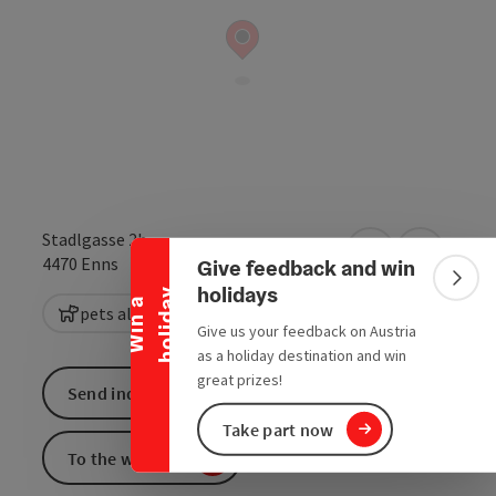
Collapse banner
Stadlgasse 2b
open in Google
Open in 
4470
Enns
Give feedback and win
Colla
holidays
y
W
i
n
a
h
o
l
i
d
a
pets allowed
Give us your feedback on Austria
as a holiday destination and win
great prizes!
Send inquiry
Take part now
To the website