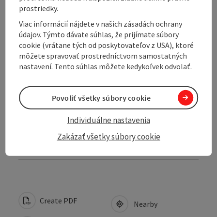
prostriedky.
Equipment
Viac informácií nájdete v našich zásadách ochrany
údajov. Týmto dávate súhlas, že prijímate súbory
cookie (vrátane tých od poskytovateľov z USA), ktoré
Prices
môžete spravovať prostredníctvom samostatných
nastavení. Tento súhlas môžete kedykoľvek odvolať.
Arrival
Povoliť všetky súbory cookie
Suitability
Individuálne nastavenia
Zakázať všetky súbory cookie
Accessibility
Create PDF
Nearby