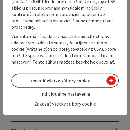
(podľa čl. 46 GDPR). Je preto možné, že orgány v USA
Opening hours
získajú prístup k prenášaným údajom na účely
kontrolných alebo monitorovacích opatrení a že
Kitchen
proti tomu nebudú k dispozícii žiadne účinné právne
prostriedky.
Viac informácií nájdete v našich zásadách ochrany
Equipment
údajov. Týmto dávate súhlas, že prijímate súbory
cookie (vrátane tých od poskytovateľov z USA), ktoré
môžete spravovať prostredníctvom samostatných
Prices
nastavení. Tento súhlas môžete kedykoľvek odvolať.
Arrival
Povoliť všetky súbory cookie
Suitability
Individuálne nastavenia
Zakázať všetky súbory cookie
Accessibility