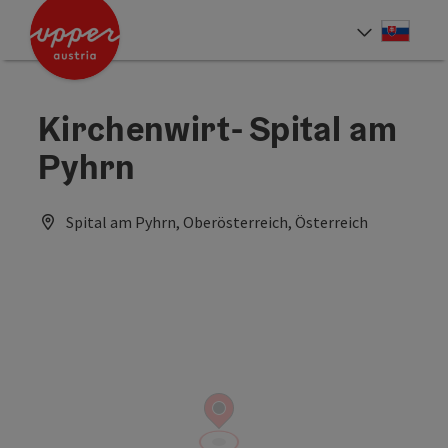
Accesskey
Accesskey
[0]
[2]
Slove
Select
Kirchenwirt- Spital am
Pyhrn
Spital am Pyhrn, Oberösterreich, Österreich