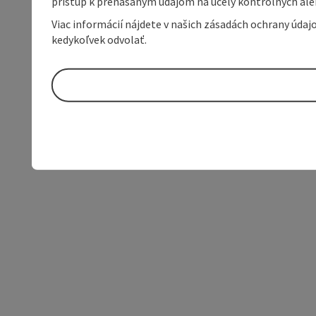
prístup k prenášaným údajom na účely kontrolných aleb
Viac informácií nájdete v našich zásadách ochrany úda
kedykoľvek odvolať.