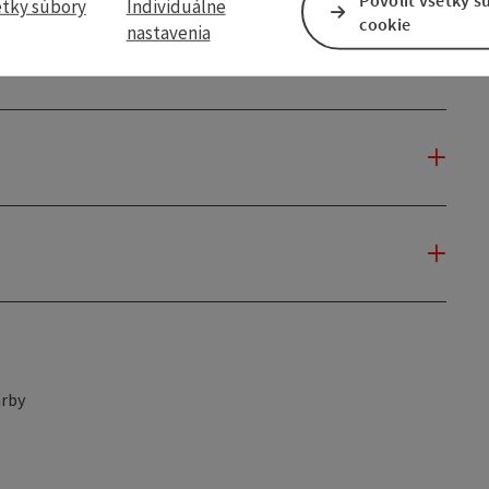
etky súbory
Individuálne
cookie
nastavenia
rby