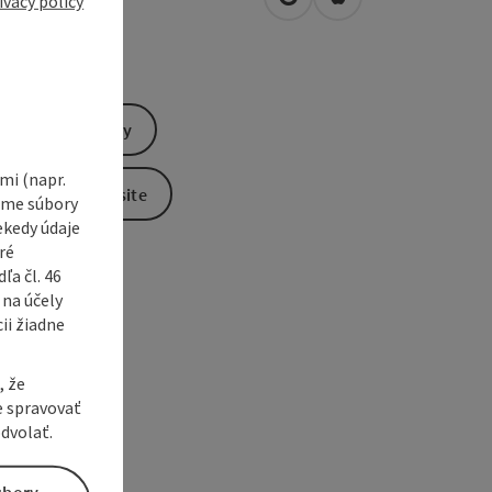
ivacy policy
open in Google Maps
Open in Apple Map
5
Waldneukirchen
Send inquiry
i (napr.
To the website
vame súbory
ekedy údaje
ré
a čl. 46
 na účely
ii žiadne
, že
e spravovať
dvolať.
úbory