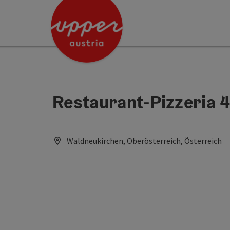
Accesskey
Accesskey
[0]
[2]
Restaurant-Pizzeria 
Waldneukirchen, Oberösterreich, Österreich