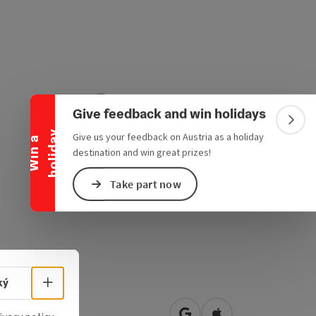
Collapse banner
Give feedback and win holidays
Colla
y
Give us your feedback on Austria as a holiday
W
i
n
a
h
o
l
i
d
a
destination and win great prizes!
Take part now
Select language - Open menu
ký
allerstr. 19