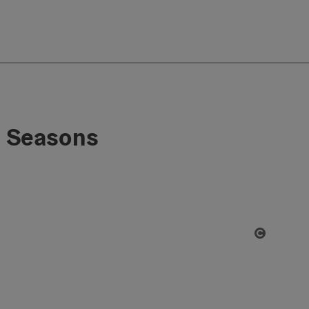
4 Seasons
Open co