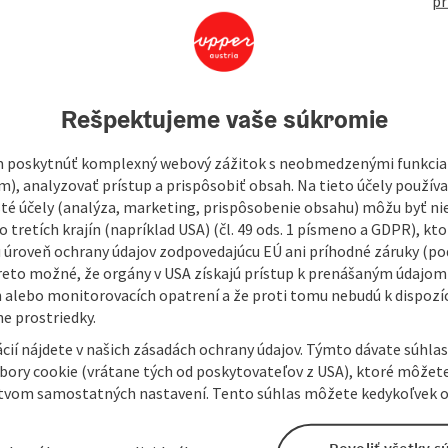
pr
459
Rešpektujeme vaše súkromie
 poskytnúť komplexný webový zážitok s neobmedzenými funkciam
m), analyzovať prístup a prispôsobiť obsah. Na tieto účely použí
isté účely (analýza, marketing, prispôsobenie obsahu) môžu byť ni
 tretích krajín (napríklad USA) (čl. 49 ods. 1 písmeno a GDPR), kto
 úroveň ochrany údajov zodpovedajúcu EÚ ani príhodné záruky (podľ
reto možné, že orgány v USA získajú prístup k prenášaným údajom
 alebo monitorovacích opatrení a že proti tomu nebudú k dispozíc
e prostriedky.
cií nájdete v našich zásadách ochrany údajov. Týmto dávate súhlas
úbory cookie (vrátane tých od poskytovateľov z USA), ktoré môžet
tvom samostatných nastavení. Tento súhlas môžete kedykoľvek o
Povoliť všetky s