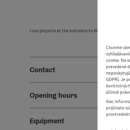
Cosy pizzeria at the entrance to Waldneukirchen.
Chceme vám
vyhľadávaní
cookie. Na 
prevedené do
Contact
neposkytujú
GDPR). Je p
kontrolných
účinné právn
Opening hours
Viac informá
prijímate s
prostredníc
Equipment