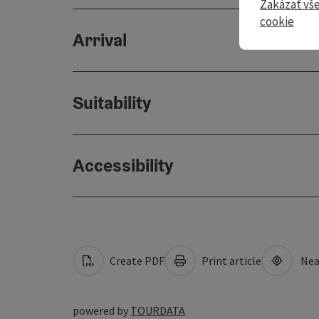
Zakázať vš
cookie
Arrival
Suitability
Accessibility
Create PDF
Print article
Nea
powered by
TOURDATA