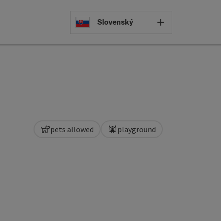
Select languag
Slovenský
pets allowed
playground
pyright