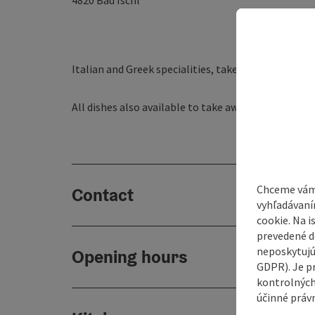
4820
Bad Ischl
Italian and Greek specialities, take away service
All dishes also available to take away
Chceme vám
Contact
vyhľadávaní
cookie. Na 
prevedené do
neposkytujú
Opening hours
GDPR). Je p
kontrolných
účinné právn