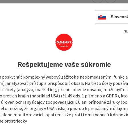
open in Googl
Open in
Slovens
pr
Rešpektujeme vaše súkromie
 poskytnúť komplexný webový zážitok s neobmedzenými funkciam
m), analyzovať prístup a prispôsobiť obsah. Na tieto účely použí
isté účely (analýza, marketing, prispôsobenie obsahu) môžu byť ni
 tretích krajín (napríklad USA) (čl. 49 ods. 1 písmeno a GDPR), kto
 úroveň ochrany údajov zodpovedajúcu EÚ ani príhodné záruky (podľ
reto možné, že orgány v USA získajú prístup k prenášaným údajom
 alebo monitorovacích opatrení a že proti tomu nebudú k dispozíc
e prostriedky.