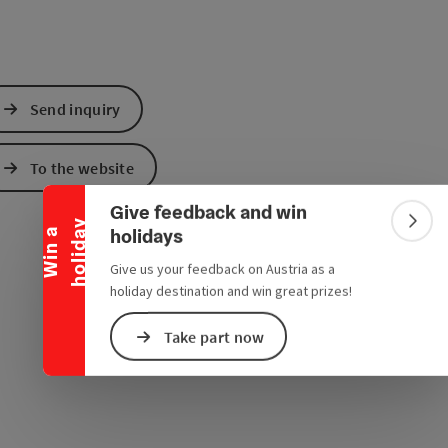
Send inquiry
Collapse banner
To the website
Give feedback and win
y
Colla
holidays
W
i
n
a
h
o
l
i
d
a
Give us your feedback on Austria as a
holiday destination and win great prizes!
Take part now