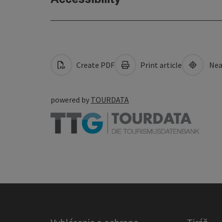
Create PDF
Print article
Nea
powered by
TOURDATA