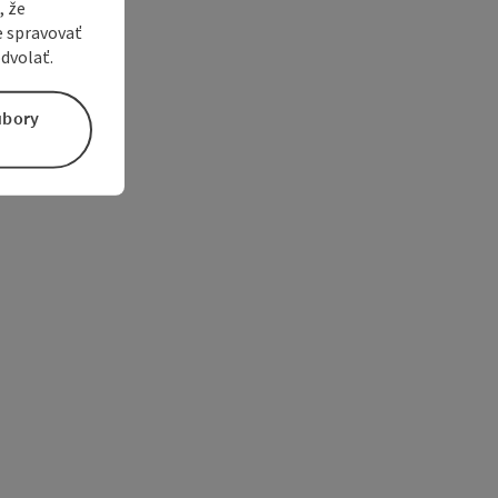
, že
e spravovať
dvolať.
úbory