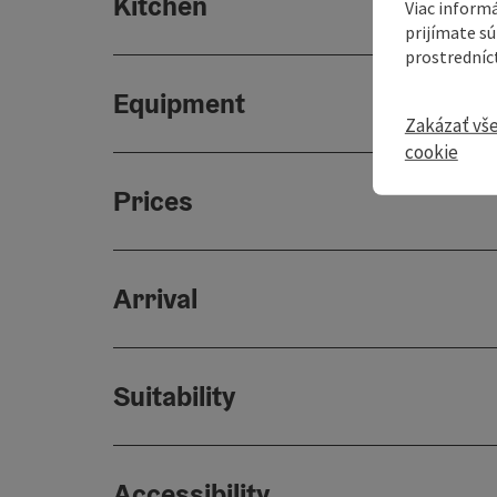
Kitchen
Viac informá
prijímate s
prostredníc
Equipment
Zakázať vš
cookie
Prices
Arrival
Suitability
Accessibility