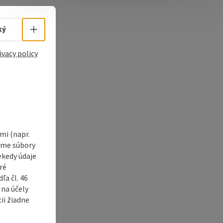
e Maps
 Apple Maps
Select language - Open menu
ký
ivacy policy
i (napr.
vame súbory
ekedy údaje
ré
a čl. 46
 na účely
ii žiadne