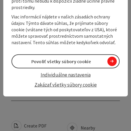
proti tomu nebudú k dispozícii žiadne účinné právne
prostriedky.
Viac informácií nájdete v našich zásadách ochrany
Prices
údajov. Týmto dávate súhlas, že prijímate súbory
cookie (vrátane tých od poskytovateľov z USA), ktoré
Arrival
môžete spravovať prostredníctvom samostatných
nastavení. Tento súhlas môžete kedykoľvek odvolať.
Suitability
Povoliť všetky súbory cookie
Accessibility
Individuálne nastavenia
Zakázať všetky súbory cookie
Discover more
Create PDF
Nearby