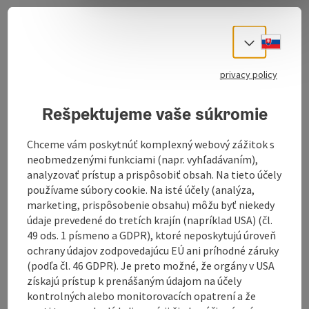
A Greek-Italian Restaurant in the center of Ried.
Slove
Select
privacy policy
Our kitchen is open all the time. In summer you can
also dine and drink on our summer terrace.
Rešpektujeme vaše súkromie
Chceme vám poskytnúť komplexný webový zážitok s
neobmedzenými funkciami (napr. vyhľadávaním),
analyzovať prístup a prispôsobiť obsah. Na tieto účely
Contact
používame súbory cookie. Na isté účely (analýza,
marketing, prispôsobenie obsahu) môžu byť niekedy
Opening hours
údaje prevedené do tretích krajín (napríklad USA) (čl.
49 ods. 1 písmeno a GDPR), ktoré neposkytujú úroveň
ochrany údajov zodpovedajúcu EÚ ani príhodné záruky
Kitchen
(podľa čl. 46 GDPR). Je preto možné, že orgány v USA
získajú prístup k prenášaným údajom na účely
kontrolných alebo monitorovacích opatrení a že
Equipment