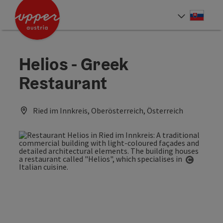
Accesskey
Accesskey
[0]
[2]
Slove
Select
Helios - Greek
Restaurant
Ried im Innkreis, Oberösterreich, Österreich
Open co