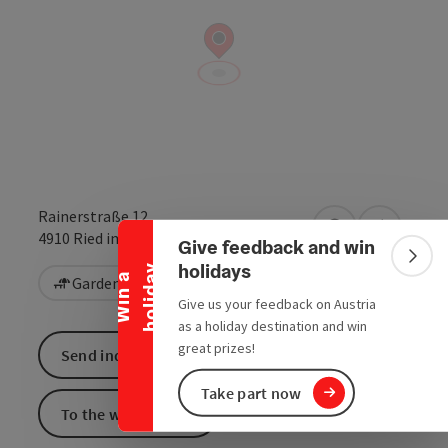
Collapse banner
Rainerstraße 12
open in Google
Open in 
4910
Ried im Innkreis
Give feedback and win
Colla
holidays
y
W
i
n
a
h
o
l
i
d
a
Garden / Patio
Give us your feedback on Austria
as a holiday destination and win
great prizes!
Send inquiry
Take part now
To the website