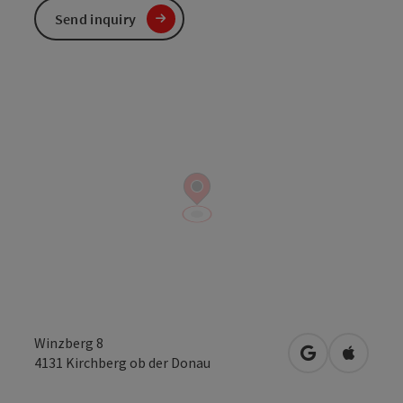
Send inquiry
Winzberg 8
open in Googl
Open in
4131
Kirchberg ob der Donau