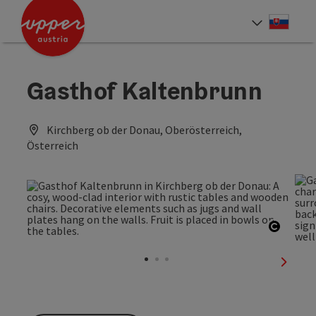
Accesskey
Accesskey
[0]
[2]
Slove
Select
Gasthof Kaltenbrunn
Kirchberg ob der Donau, Oberösterreich,
Österreich
Open c
next sl