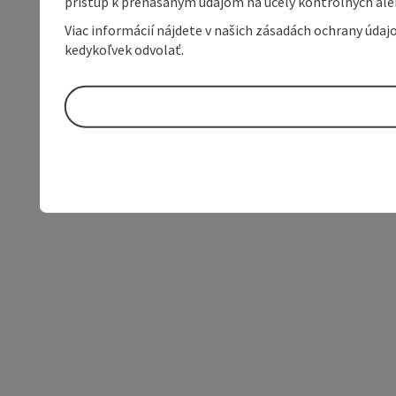
prístup k prenášaným údajom na účely kontrolných aleb
Viac informácií nájdete v našich zásadách ochrany úda
kedykoľvek odvolať.