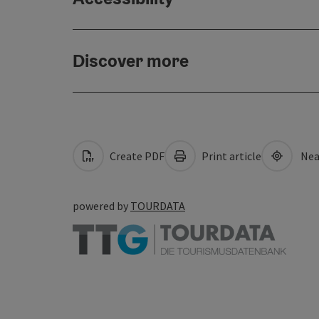
Discover more
Create PDF
Print article
Nea
powered by
TOURDATA