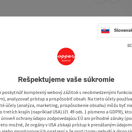
open in Googl
Open in
thern part of the equestrian area. Everything is on offer
Slovens
tic carriage rides to in-depth training for riders and
reak here!
pr
Rešpektujeme vaše súkromie
 poskytnúť komplexný webový zážitok s neobmedzenými funkciam
m), analyzovať prístup a prispôsobiť obsah. Na tieto účely použí
isté účely (analýza, marketing, prispôsobenie obsahu) môžu byť ni
 tretích krajín (napríklad USA) (čl. 49 ods. 1 písmeno a GDPR), kto
 úroveň ochrany údajov zodpovedajúcu EÚ ani príhodné záruky (podľ
reto možné, že orgány v USA získajú prístup k prenášaným údajom
 alebo monitorovacích opatrení a že proti tomu nebudú k dispozíc