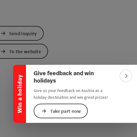
Send inquiry
Collapse banner
To the website
Give feedback and win
Win a holiday
Colla
holidays
Give us your feedback on Austria as a
holiday destination and win great prizes!
Take part now