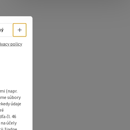
e Maps
 Apple Maps
Select language - Open menu
ký
ivacy policy
i (napr.
vame súbory
ekedy údaje
ré
a čl. 46
 na účely
ii žiadne