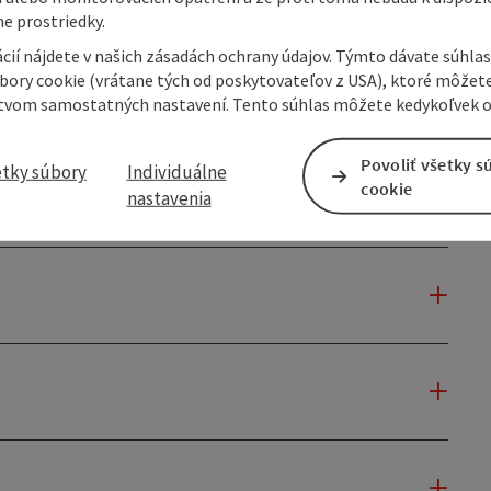
e prostriedky.
cií nájdete v našich zásadách ochrany údajov. Týmto dávate súhlas
úbory cookie (vrátane tých od poskytovateľov z USA), ktoré môžet
tvom samostatných nastavení. Tento súhlas môžete kedykoľvek o
Povoliť všetky s
etky súbory
Individuálne
cookie
nastavenia