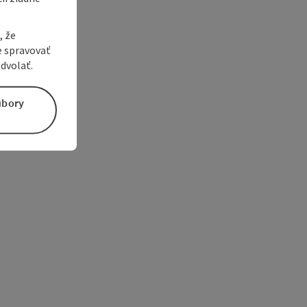
, že
e spravovať
dvolať.
úbory