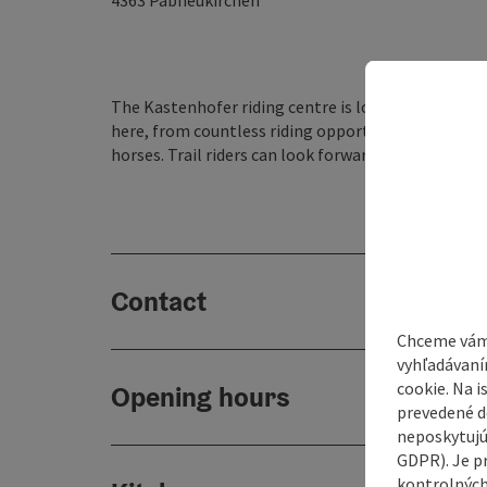
4363
Pabneukirchen
The Kastenhofer riding centre is located in the sou
here, from countless riding opportunities and roman
horses. Trail riders can look forward to a perfect b
Contact
Chceme vám
vyhľadávaní
cookie. Na 
Opening hours
prevedené do
neposkytujú
GDPR). Je p
kontrolných