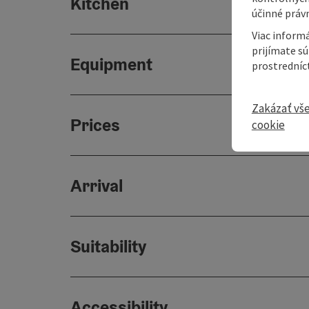
Kitchen
účinné právn
Viac informá
prijímate s
Equipment
prostredníc
Zakázať vš
Prices
cookie
Arrival
Suitability
Accessibility